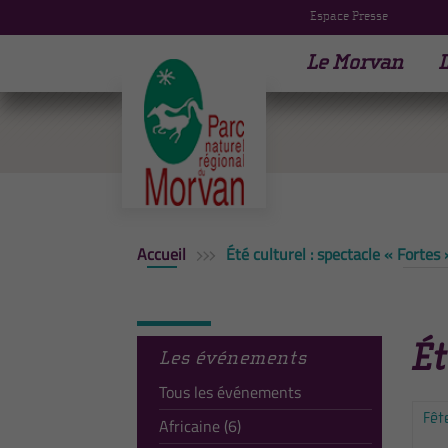
Espace Presse
Le Morvan
L
Accueil
Été culturel : spectacle « Fortes 
Ét
Les événements
Tous les événements
Fêt
Africaine (6)