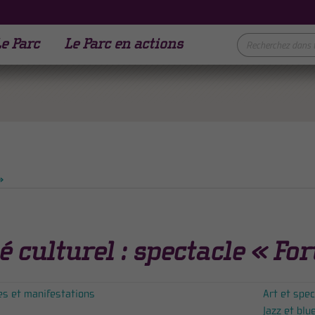
e Parc
Le Parc en actions
»
é culturel : spectacle « For
es et manifestations
Art et spec
Jazz et blu