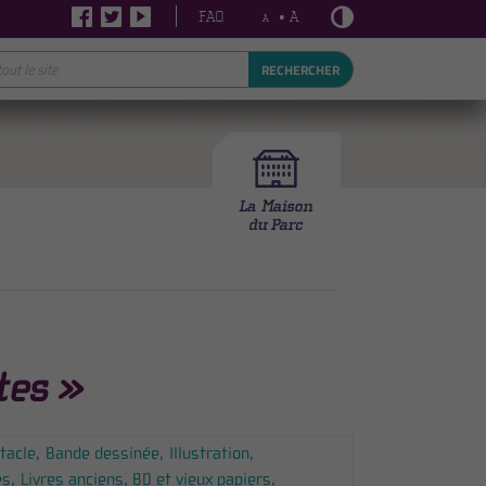
FAQ
• A
A
RECHERCHER
tes »
tacle
Bande dessinée
Illustration
es
Livres anciens, BD et vieux papiers