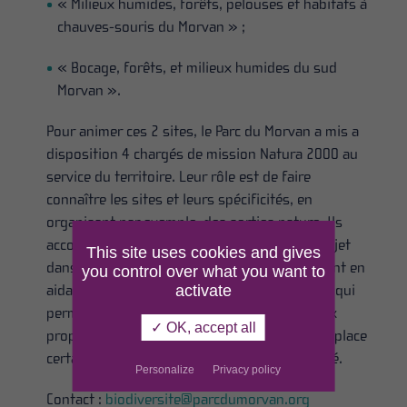
« Milieux humides, forêts, pelouses et habitats à
chauves-souris du Morvan » ;
« Bocage, forêts, et milieux humides du sud
Morvan ».
Pour animer ces 2 sites, le Parc du Morvan a mis a
disposition 4 chargés de mission Natura 2000 au
service du territoire. Leur rôle est de faire
connaître les sites et leurs spécificités, en
organisant par exemple, des sorties nature. Ils
accompagnent également les porteurs de projet
This site uses cookies and gives
dans les démarches liées aux sites, notamment en
you control over what you want to
activate
aidant au montage des contrats Natura 2000 qui
permettent d’accorder une aide financière aux
✓ OK, accept all
propriétaires, ou ayants droit, en mettant en place
certaines mesures en faveur de la biodiversité.
Personalize
Privacy policy
Contact :
biodiversite@parcdumorvan.org