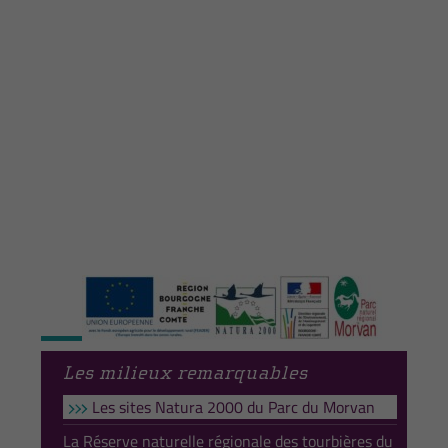
Les milieux remarquables
Les sites Natura 2000 du Parc du Morvan
La Réserve naturelle régionale des tourbières du