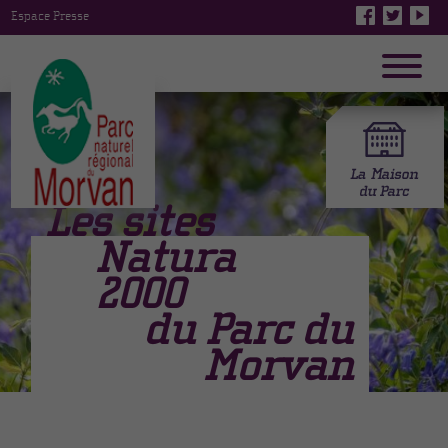
Espace Presse
Les sites
Natura
2000
du Parc du
Morvan