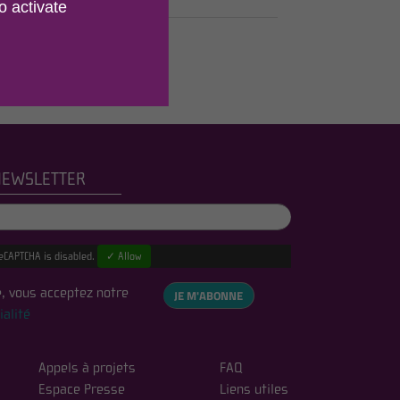
o activate
NEWSLETTER
eCAPTCHA is disabled.
✓ Allow
, vous acceptez notre
JE M'ABONNE
ialité
Appels à projets
FAQ
Espace Presse
Liens utiles