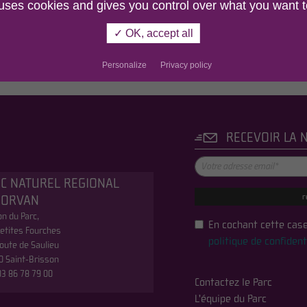
 uses cookies and gives you control over what you want t
✓ OK, accept all
Personalize
Privacy policy
RECEVOIR LA 
C NATUREL REGIONAL
r
MORVAN
n du Parc,
En cochant cette case
etites Fourches
politique de confident
oute de Saulieu
0 Saint-Brisson
 03 86 78 79 00
Contactez le Parc
L'équipe du Parc