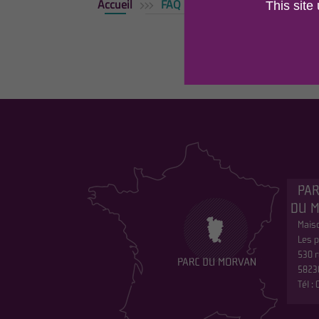
Accueil
FAQ
This site
PAR
DU 
Maiso
Les p
530 r
5823
Tél :