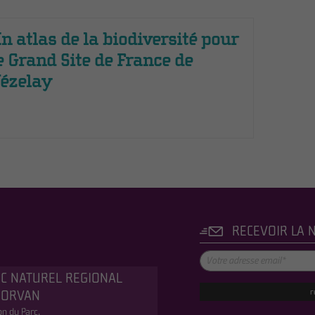
n atlas de la biodiversité pour
e Grand Site de France de
ézelay
RECEVOIR LA 
C NATUREL REGIONAL
r
MORVAN
n du Parc,