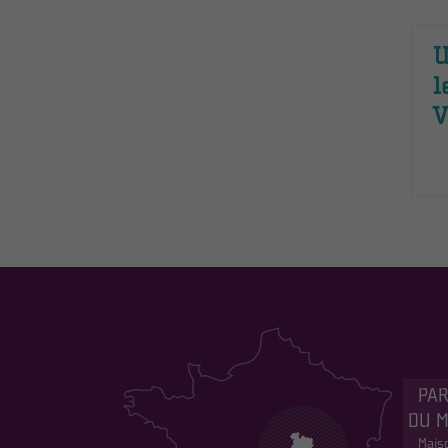
U
l
V
PAR
DU 
Maiso