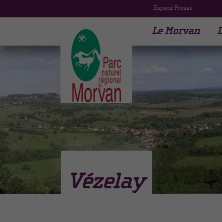
Espace Presse
Le Morvan
L
Vézelay