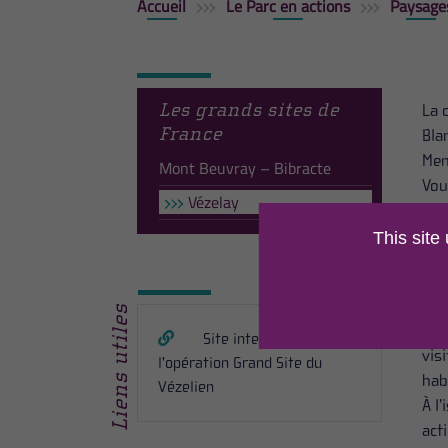
Accueil
Le Parc en actions
Paysage
Les grands sites de
La 
France
Bla
Men
Mont Beuvray – Bibracte
Vou
Vézelay
L’a
par
This site
Ell
un 
Liens utiles
Ce 
Site internet de
vis
l'opération Grand Site du
hab
Vézelien
À l
act