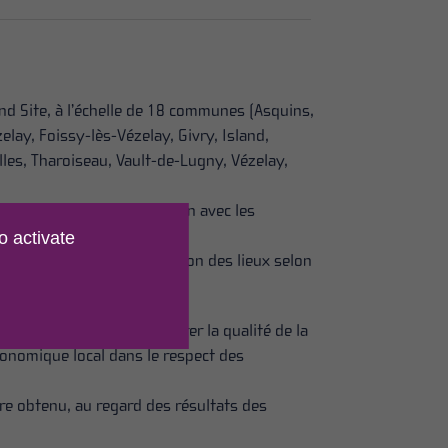
nd Site, à l’échelle de 18 communes (Asquins,
ay, Foissy-lès-Vézelay, Givry, Island,
lles, Tharoiseau, Vault-de-Lugny, Vézelay,
Yonne, en étroite association avec les
o activate
de préservation et de gestion des lieux selon
relle et culturelle, améliorer la qualité de la
économique local dans le respect des
être obtenu, au regard des résultats des