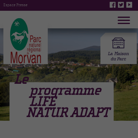
Espace Presse
Le
programme
LIFE
NATUR ADAPT