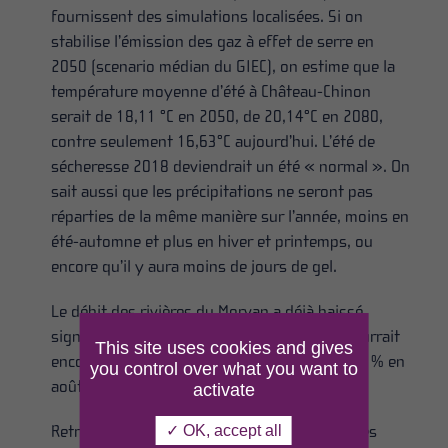
fournissent des simulations localisées. Si on
stabilise l’émission des gaz à effet de serre en
2050 (scenario médian du GIEC), on estime que la
température moyenne d’été à Château-Chinon
serait de 18,11 °C en 2050, de 20,14°C en 2080,
contre seulement 16,63°C aujourd’hui. L’été de
sécheresse 2018 deviendrait un été « normal ». On
sait aussi que les précipitations ne seront pas
réparties de la même manière sur l’année, moins en
été-automne et plus en hiver et printemps, ou
encore qu’il y aura moins de jours de gel.
Le débit des rivières du Morvan a déjà baissé
significativement depuis les années 90, il pourrait
This site uses cookies and gives
encore baisser de -8 % à -30 % et jusqu’à -69 % en
you control over what you want to
août d’ici 2050 (source Explore 70)
activate
Retrouvez le détail des projections climatiques
✓ OK, accept all