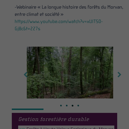
-Webinaire « La longue histoire des forêts du Morvan,
entre climat et société »
https://www.youtube.com/watch?v=xUITS0-
GjBc&t=227s
Gestion forestière durable