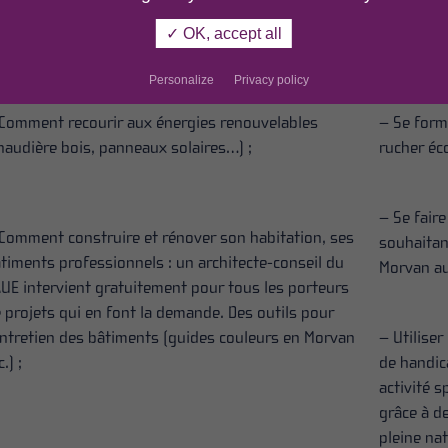
 améliorer le confort de son habitation tout en
– Louer u
minuer sa facture énergétique.
✓ OK, accept all
pasteurisa
Personalize
Privacy policy
Comment recourir aux énergies renouvelables
– Se form
haudière bois, panneaux solaires…) ;
rucher éco
– Se fair
Comment construire et rénover son habitation, ses
souhaitant
timents professionnels : un architecte-conseil du
Morvan au
UE intervient gratuitement pour tous les porteurs
 projets qui en font la demande. Des outils pour
entretien des bâtiments (guides couleurs en Morvan
– Utilise
c.) ;
de handic
activité 
grâce à d
pleine na