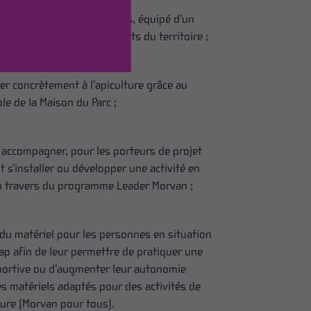
n pressoir à jus de pommes, équipé d’un
teur pour valoriser les fruits du territoire ;
er concrètement à l’apiculture grâce au
le de la Maison du Parc ;
e accompagner, pour les porteurs de projet
 s’installer ou développer une activité en
 travers du programme Leader Morvan ;
r du matériel pour les personnes en situation
ap afin de leur permettre de pratiquer une
sportive ou d’augmenter leur autonomie
es matériels adaptés pour des activités de
ture (Morvan pour tous).