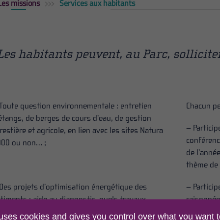
Les missions
Services aux habitants
Les habitants peuvent, au Parc, sollicite
Toute question environnementale : entretien
Chacun pe
étangs, de berges de cours d’eau, de gestion
– Partici
restière et agricole, en lien avec les sites Natura
conférenc
00 ou non… ;
de l’année
thème de l
Des projets d’optimisation énergétique des
– Particip
timents : aide au diagnostic, quels travaux
raisonnée
visager pour réduire sa consommation énergétique
du verger
 uses cookies and gives you control over what you want t