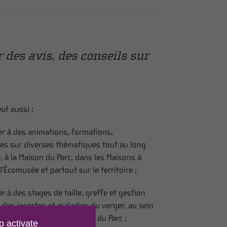
r des avis, des conseils sur
ut aussi :
per à des animations, formations,
es sur diverses thématiques tout au long
, à la Maison du Parc, dans les Maisons à
’Écomusée et partout sur le territoire ;
er à des stages de taille, greffe et gestion
 des insectes et maladies du verger, au sein
 conservatoire de la Maison du Parc ;
o activate