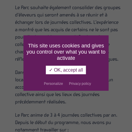
Le Parc souhaite également consolider des groupes
d’éleveurs qui seront amenés à se réunir et à
échanger lors de journées collectives. L’expérience
a montré que les acquis de certains ne le sont pas
pour d’autres, et inversement. Ces journées
collectives sont donc un moment clé pour que
This site uses cookies and gives
you control over what you want to
chacun progresse et avance dans ses propres
activate
réflexions grâce aux expériences de ses collègues.
✓ OK, accept all
Dans la carte ci-dessous, vous trouverez les
localisations des éleveurs qui ont participé à un
Personalize
Privacy policy
accompagnement individuel ou à une journée
collective ainsi que les lieux des journées
précédemment réalisées.
Le Parc anime de 3 à 4 journées collectives par an.
Depuis le début du programme, nous avons pu
notamment travailler sur :