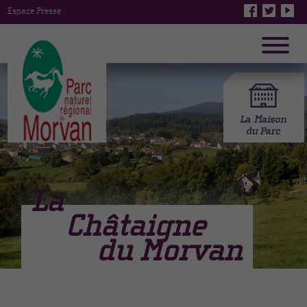
Espace Presse
La
Châtaigne
du Morvan