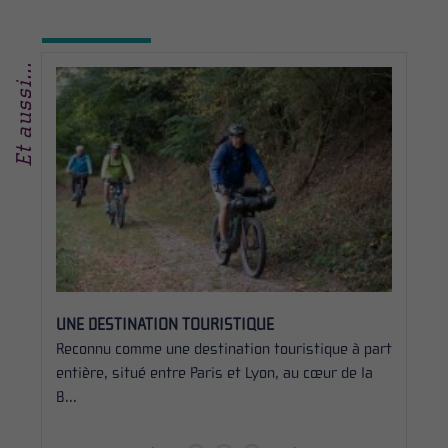
Et aussi...
UNE DESTINATION TOURISTIQUE
LA PET
Reconnu comme une destination touristique à part
Le cont
entière, situé entre Paris et Lyon, au cœur de la
Morvan, 
B...
nord...