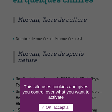
Morvan, Terre de culture
Nombre de musées et écomusées :
20
Morvan, Terre de sports
nature
Des itinéraires phares :
le GR13
et
le GR de Pays
Tour du Morvan
This site uses cookies and gives
Des itinéraires historiques, cultuels et spirituels :
you control over what you want to
activate
Vezelay-St-Jacques-de-Compostelle
,
Bibracte-
Alésia
,
les chemins pèlerins
✓ OK, accept all
1500 km
de sentiers de randonnées pédestres