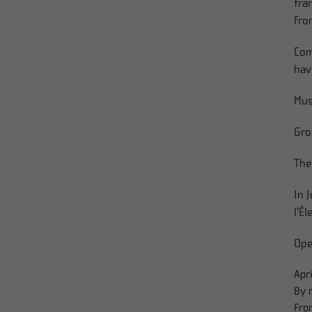
tra
fro
Com
hav
Mus
Gro
The
In 
l’É
Ope
Apr
By 
Fro