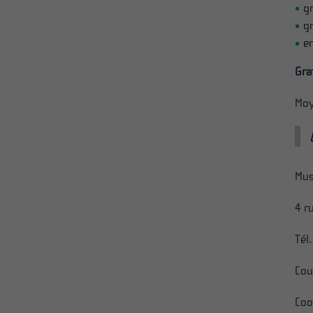
g
gr
en
Gra
Moy
Mus
4 r
Tél
Cou
Coo