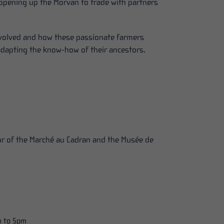
opening up the Morvan to trade with partners
evolved and how these passionate farmers
 adapting the know-how of their ancestors.
)
ur of the Marché au Cadran and the Musée de
m to 5pm