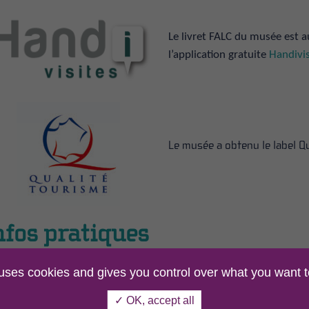
Le livret FALC du musée est a
l’application gratuite
Handivis
Le musée a obtenu le label Q
nfos pratiques
 uses cookies and gives you control over what you want t
te l’année
, visite guidée du Musée pour les groupes et les scolair
✓ OK, accept all
ret pédagogique
sur demande
.