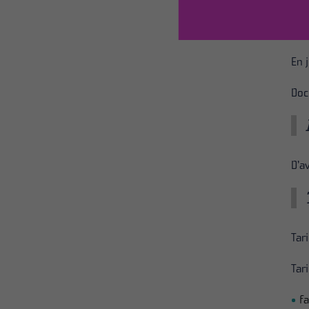
Le 
En 
Doc
D’a
Tari
Tari
f