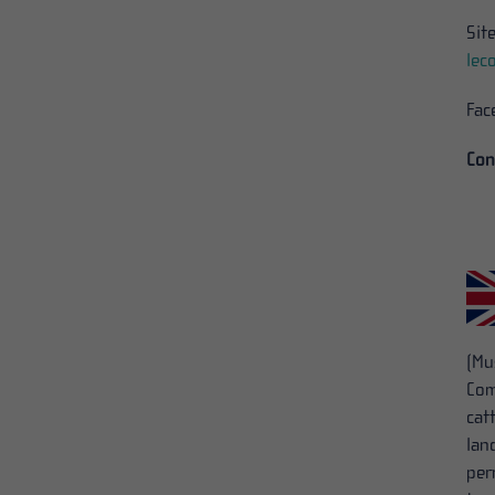
Sit
lec
Fac
Con
(Mu
Com
cat
lan
per