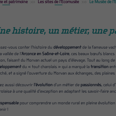
e et patrimoine
Les sites de l’Écomusée
Le Musée de l’
ne histoire, un métier, une 
ssez-vous conter l’histoire du
développement
de la fameuse vach
a vallée de l’
Arconce en Saône-et-Loire
, ces beaux bœufs blancs 
ion, faisant du Morvan actuel un pays d’élevage. Tout au long de
eloppement
du « tout charolais » qui a marqué la
transition
entr
ché, et a signé l’ouverture du Morvan aux échanges, des plaines
ez aussi découvrir
l’évolution
d’un métier de
passionnés
, celui 
rolaise à une qualité d’exception en adaptant les savoir-faire anc
ispensable
pour comprendre un monde rural en pleine évolution e
enir !