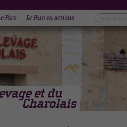
e Parc
Le Parc en actions
levage et du
Charolais