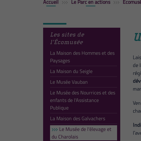
Accueil
Le Parc en actions
Écomusé
Les sites de
U
l’Écomusée
La Maison des Hommes et des
Lai
Paysages
de l
La Maison du Seigle
rég
Le Musée Vauban
dév
mar
Le Musée des Nourrices et des
enfants de l'Assistance
Ven
Publique
cha
La Maison des Galvachers
Ind
Le Musée de l'élevage et
l’av
du Charolais