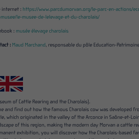
e internet :
https://www.parcdumorvan.org/le-parc-en-actions/ec
omusee/le-musee-de-lelevage-et-du-charolais/
ebook :
musée élevage charolais
tact :
Maud Marchand
, responsable du pôle Education-Patrimoin
seum of Cattle Rearing and the Charolais).
e and find out how the famous Charolais cow was developed fro
tle, which originated in the valley of the Arconce in Saône-et-Lo
dscape of this region, making the modern day Morvan a cattle r
manent exhibition, you will discover how the Charolais-based 