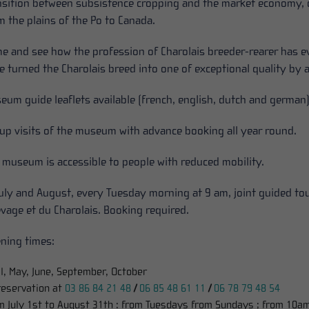
nsition between subsistence cropping and the market economy, 
m the plains of the Po to Canada.
e and see how the profession of Charolais breeder-rearer has 
e turned the Charolais breed into one of exceptional quality by
eum guide leaflets available (french, english, dutch and german
up visits of the museum with advance booking all year round.
 museum is accessible to people with reduced mobility.
July and August, every Tuesday morning at 9 am, joint guided to
levage et du Charolais. Booking required.
ning times:
il, May, June, September, October
reservation at
03 86 84 21 48
/
06 85 48 61 11
/
06 78 79 48 54
m July 1st to August 31th : from Tuesdays from Sundays ; from 10a