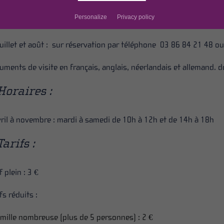
Personalize
Privacy policy
Musée est accessible aux personnes à mobilité réduite.
juillet et août : sur réservation par téléphone 03 86 84 21 48 o
uments de visite en français, anglais, néerlandais et allemand. d
Horaires :
vril à novembre : mardi à samedi de 10h à 12h et de 14h à 18h
Tarifs :
f plein : 3 €
fs réduits :
amille nombreuse (plus de 5 personnes) : 2 €