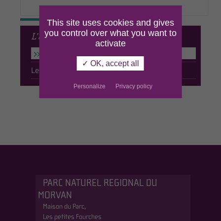
This site uses cookies and gives
you control over what you want to
L’agriculture
activate
L’agro-écologie
✓ OK, accept all
Les productions locales
Personalize
Privacy policy
PARC NATUREL REGIONAL DU
MORVAN
Maison du Parc,
Les petites Fourches