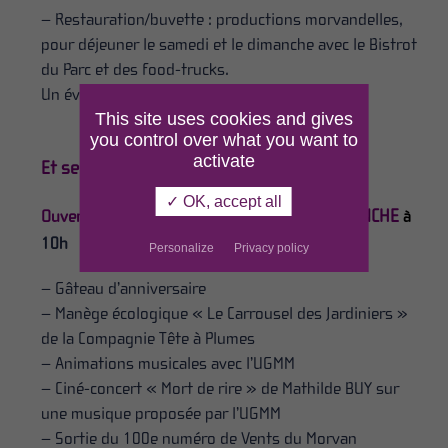
– Restauration/buvette : productions morvandelles,
pour déjeuner le samedi et le dimanche avec le Bistrot
du Parc et des food-trucks.
Un événement
#Grand pique-nique des Parcs.
This site uses cookies and gives
you control over what you want to
activate
Et selon horaires :
✓ OK, accept all
DIMANCHE
Ouverture des stands : SAMEDI
à
14h /
à
10h
Personalize
Privacy policy
– Gâteau d’anniversaire
– Manège écologique « Le Carrousel des Jardiniers »
de la Compagnie Tête à Plumes
– Animations musicales avec l’UGMM
– Ciné-concert « Mort de rire » de Mathilde BUY sur
une musique proposée par l’UGMM
– Sortie du 100e numéro de Vents du Morvan