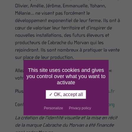
Olivier, Amélie, Jérôme, Emmanuelle, Yohann,
Mélanie… ne visent pas forcément le
développement exponentiel de leur ferme. Ils ont à
cœur de valoriser leur territoire et d’inspirer de
nouvelles installations, des futurs éleveurs et
producteurs de Cabrache du Morvan qui les
rejoindront. Ils sont nombreux à pratiquer la vente
sur place de leur production.
This site uses cookies and gives
Allez à la rencontre des producteurs, trouvez «
you control over what you want to
votre » Cabrache !
activate
Plus d’infos sur :
https://www.morvan-terroirs.fr
✓ OK, accept all
Contact :
alexis.trimoulinard@parcdumorvan.org
Personalize
Privacy policy
La création de l'identité visuelle et la mise en récit
de la marque Cabrache du Morvan a été financée