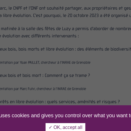
Parc, le CNPF et l’ONF ont souhaité partager, aux propriétaires et ge
la libre évolution. C’est pourquoi, le 20 octobre 2023 a été organisé
 matinée à la salle des fêtes de Luzy a permis d’aborder de nombre
e évolution avec différents intervenants :
ieux bois, bois morts et libre évolution : des éléments de biodiversi
entation par Yoan PAILLET, chercheur à l’INRAE de Grenoble
ieux bois et bois mort : Comment ça se trame ?
entation par Marc Fuhr, chercheur à l’INRAE de Grenoble
orêts en libre évolution : quels services, aménités et risques ?
 uses cookies and gives you control over what you want t
entation par Gaëtan du Bus de Warnaffe, Expert forestier et gestionnaire de forêts à 
✓ OK, accept all
uels outils pour se faire aider dans la mise en place d’une Trame de 