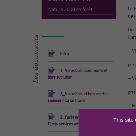
Natura 2000 en forêt
Le 
de 
Une
Les documents
libr
– V
Intro
prés
1_Vieux bois, bois morts et
libre évolution
– V
prés
2_Vieux bois et bois mort -
comment sa se trame
– F
3_Forêt en libre évolution -
This site
prés
Quels services aménités et risques
– Q