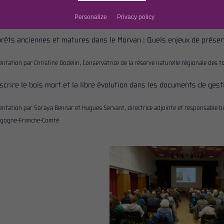
Personalize
Privacy policy
entation par Samuel Gomez,
Responsable scientifique et technique
du Conservatoir
orêts anciennes et matures dans le Morvan : Quels enjeux de préser
entation par Christine Dodelin, Conservatrice de la réserve naturelle régional
e
des t
scrire le bois mort et la libre évolution dans les documents de gest
entation par Soraya Bennar et Hugues Servant, directrice adjointe et responsable bio
gogne-Franche-Comté