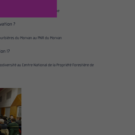
e des Espaces Naturels de Bourgogne
vation ?
ourbières du Morvan au PNR du Morvan
ion !?
diversité au Centre National de la Propriété Forestière de