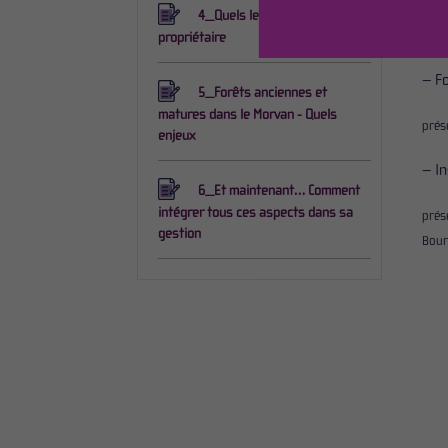
4_Quels leviers pour le
prés
propriétaire
– F
5_Forêts anciennes et
matures dans le Morvan - Quels
prés
enjeux
– In
6_Et maintenant… Comment
intégrer tous ces aspects dans sa
prés
gestion
Bour