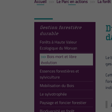
Accueil
Le Parc en actions
La forêt 
D
Gestion forestière
durable
d
Forêts à Haute Valeur
Ecologique du Morvan
Bois mort et libre
Le 
évolution
ges
Essences forestières et
Cet
sylviculture
for
Mobilisation du Bois
ind
Le sylvotrophée
Paysage et foncier forestier
Biodiversité en forêt