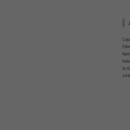
L’a
Clé
Nat
hab
le 
int