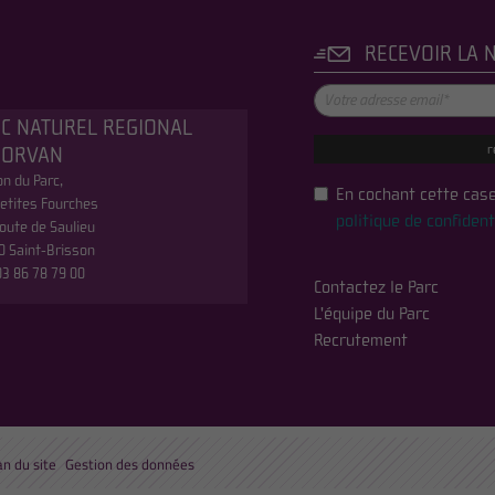
RECEVOIR LA 
C NATUREL REGIONAL
r
MORVAN
n du Parc,
En cochant cette case
etites Fourches
politique de confident
oute de Saulieu
0 Saint-Brisson
 03 86 78 79 00
Contactez le Parc
L'équipe du Parc
Recrutement
an du site
Gestion des données