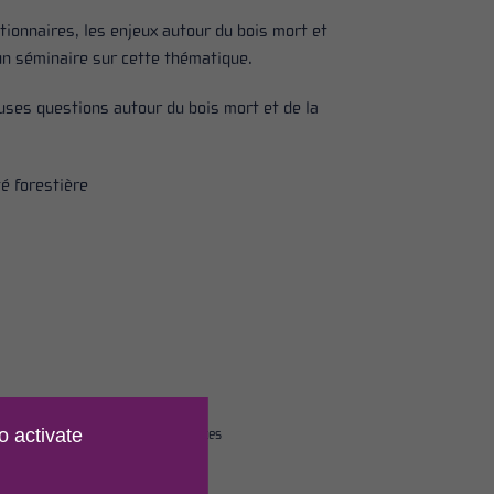
stionnaires, les enjeux autour du bois mort et
 un séminaire sur cette thématique.
uses questions autour du bois mort et de la
té forestière
o activate
Arbres et bois conseil, Dr en sciences
vieux bois ?