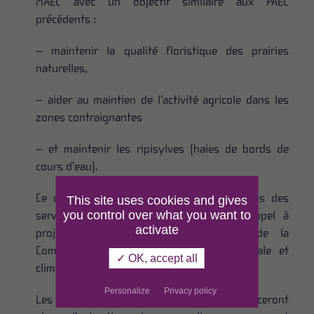
MAEC avec un objectif similaire aux PAEC
précédents :
– maintenir la qualité floristique des prairies
naturelles,
– aider au maintien de l’activité agricole dans les
zones contraignantes
– et maintenir les ripisylves (haies de bords de
cours d’eau).
Ce dossier est actuellement dans les mains des
This site uses cookies and gives
you control over what you want to
services instructeurs et la réponse à l’appel à
activate
projet sera rendu mi-novembre lors de la
Commission régionale agro-environnementale et
✓ OK, accept all
climatique (CRAEC).
Personalize
Privacy policy
Les chargés de mission du Parc commenceront