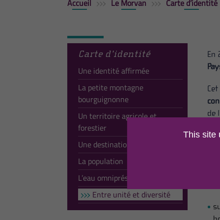
Accueil
Le Morvan
Carte d’identité
Carte d’identité
En 
Pay
Une identité affirmée
La petite montagne
Cet
bourguignonne
con
de 
Un territoire agricole et
Dep
forestier
This site
tou
Une destination touristique
rep
La population
iss
L’eau omniprésente
Plu
Entre unité et diversité
s
bo