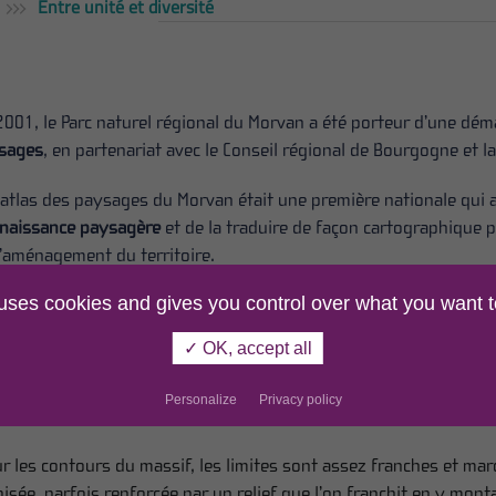
Entre unité et diversité
2001, le Parc naturel régional du Morvan a été porteur d’une déma
sages
, en partenariat avec le Conseil régional de Bourgogne et 
 atlas des paysages du Morvan était une première nationale qui 
naissance paysagère
et de la traduire de façon cartographique p
l’aménagement du territoire.
uis, cette connaissance très fine du patrimoine paysager du Mo
 uses cookies and gives you control over what you want t
s les travaux touchant au paysage. La délimitation de quatre g
ose sur les lignes de force du paysage, qui sont des points de r
✓ OK, accept all
us des événements du relief, et accentués par une occupation d
Personalize
Privacy policy
sieurs types de lignes de force du paysage peuvent être distingu
ur les contours du massif, les limites sont assez franches et ma
isée, parfois renforcée par un relief que l’on franchit en y mon