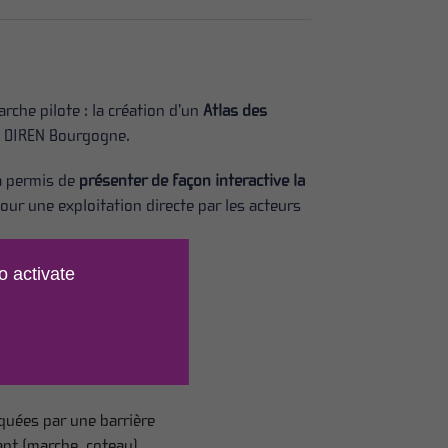
rche pilote : la création d’un
Atlas des
la DIREN Bourgogne.
a permis de
présenter de façon interactive la
our une exploitation directe par les acteurs
rvan sert de base pour
o activate
rands ensembles paysagers
epère, principalement
u sol homogène.
és :
rquées par une barrière
tant (marche, coteau)