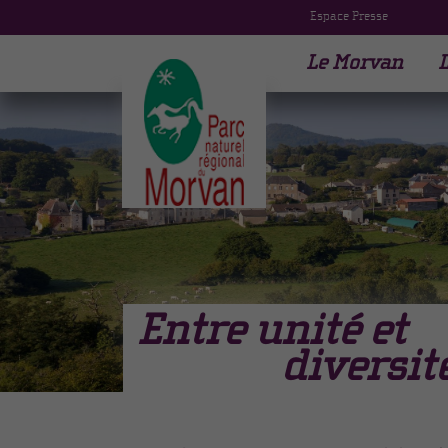
Espace Presse
Le Morvan
L
Entre unité et
diversit