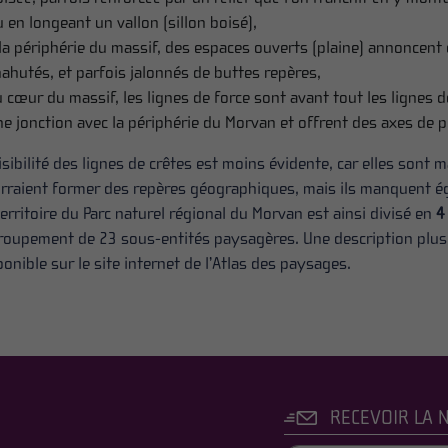
 en longeant un vallon (sillon boisé),
 la périphérie du massif, des espaces ouverts (plaine) annoncen
ahutés, et parfois jalonnés de buttes repères,
 cœur du massif, les lignes de force sont avant tout les lignes d
e jonction avec la périphérie du Morvan et offrent des axes de p
lisibilité des lignes de crêtes est moins évidente, car elles sont
rraient former des repères géographiques, mais ils manquent éga
territoire du Parc naturel régional du Morvan est ainsi divisé en
4 
roupement de 23 sous-entités paysagères. Une description plus 
ponible sur le site internet de l’Atlas des paysages.
RECEVOIR LA 