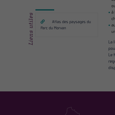
ou
à
Liens utiles
ch
Atlas des paysages du
au
Parc du Morvan
un
La 
pou
Le 
reg
dis