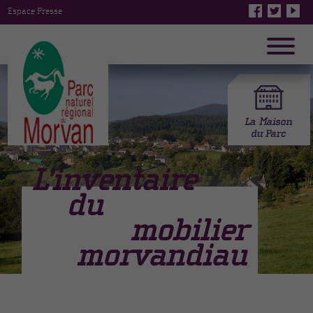
Espace Presse
L’inventaire
du
mobilier
morvandiau