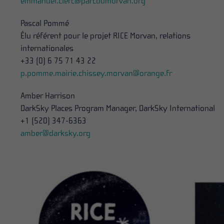
emmanuel.clerc@parcdumorvan.org
Pascal Pommé
Élu r
é
f
é
rent pour le projet RICE Morvan, relations
internationales
+33 (0) 6 75 71 43 22
p.pomme.mairie.chissey.morvan@orange.fr
Amber Harrison
DarkSky Places Program Manager, DarkSky International
+1 (520) 347-6363
amber@darksky.org