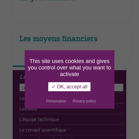
Les moyens financiers
This site uses cookies and gives
you control over what you want to
activate
Le Parc
Présentation
✓ OK, accept all
Les communes
Personalize
Privacy policy
Les élus
L’équipe technique
Le conseil scientifique