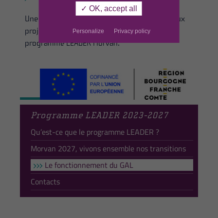
✓ OK, accept all
Une enveloppe de 2 797 407 € sera allouée aux
projets s’inscrivant dans la stratégie du
Personalize
Privacy policy
programme LEADER Morvan.
Programme LEADER 2023-2027
Qu’est-ce que le programme LEADER ?
Morvan 2027, vivons ensemble nos transitions
Le fonctionnement du GAL
Contacts