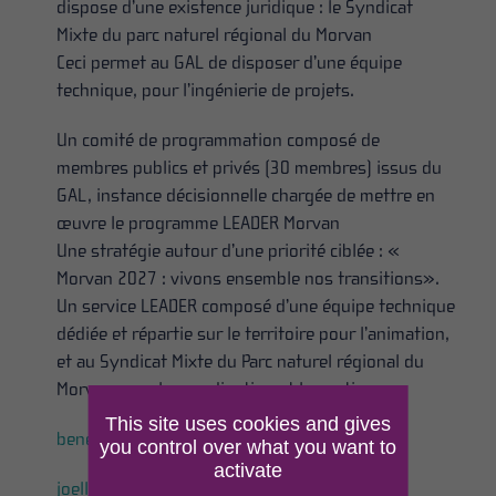
dispose d’une existence juridique : le Syndicat
Mixte du parc naturel régional du Morvan
Ceci permet au GAL de disposer d’une équipe
technique, pour l’ingénierie de projets.
Un comité de programmation composé de
membres publics et privés (30 membres) issus du
GAL, instance décisionnelle chargée de mettre en
œuvre le programme LEADER Morvan
Une stratégie autour d’une priorité ciblée : «
Morvan 2027 : vivons ensemble nos transitions».
Un service LEADER composé d’une équipe technique
dédiée et répartie sur le territoire pour l’animation,
et au Syndicat Mixte du Parc naturel régional du
Morvan pour la coordination et la gestion.
This site uses cookies and gives
benedicte.barret
: chargée de mission LEADER
you control over what you want to
activate
joelle.guillaume
: gestionnaire LEADER