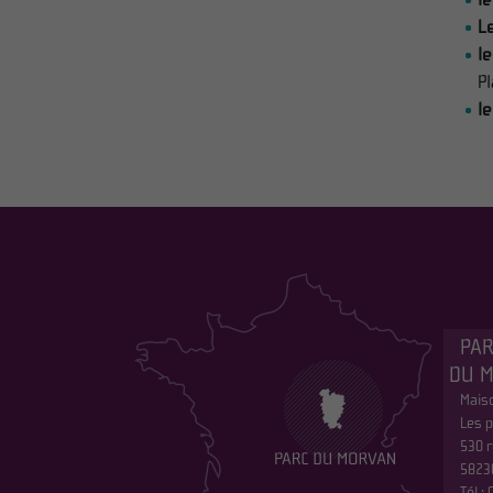
Le
le
P
l
PAR
DU 
Maiso
Les p
530 r
5823