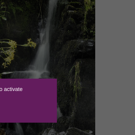
NTAGNE
LA GOUVERNANCE
NNE
Le Parc naturel régional est
organisé sous la forme d’un
ologique et
syndicat mixte réunissant
que Le Morvan,
o activate
l’ensemble des co...
naturelle, est une
.