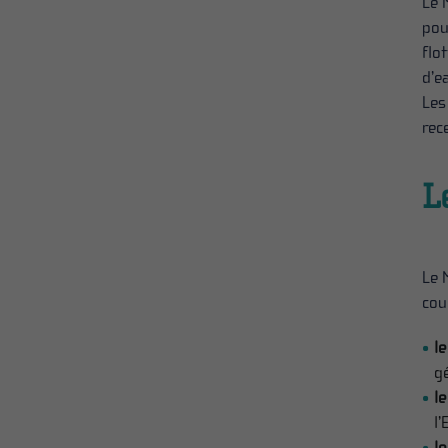
Le 
pou
flo
d’ea
Les
rec
L
Le 
cou
le
gé
le
l’
l