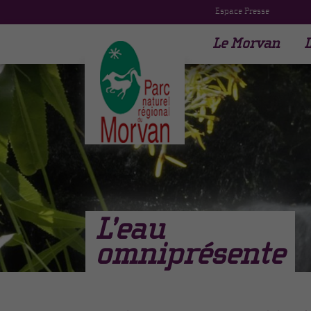
Espace Presse
Le Morvan
L
L’eau
omniprésente