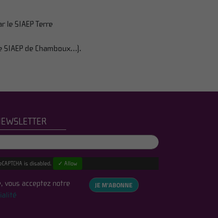
r le SIAEP Terre
 le SIAEP de Chamboux…).
NEWSLETTER
eCAPTCHA is disabled.
✓ Allow
, vous acceptez notre
JE M'ABONNE
ialité