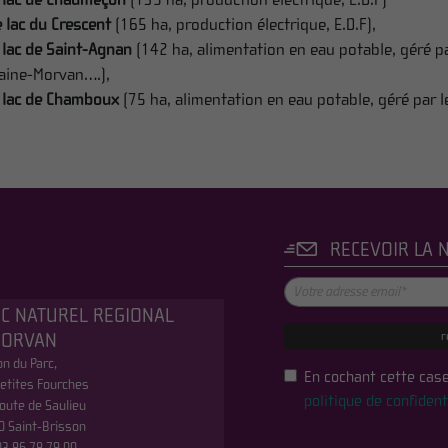
 lac du Crescent
(165 ha, production électrique, E.D.F),
 lac de Saint-Agnan
(142 ha, alimentation en eau potable, géré pa
laine-Morvan….),
e lac de Chamboux
(75 ha, alimentation en eau potable, géré par
RECEVOIR LA 
C NATUREL REGIONAL
r
MORVAN
n du Parc,
En cochant cette case
etites Fourches
politique de confident
oute de Saulieu
0 Saint-Brisson