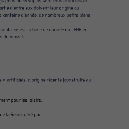
 (plus de 3450). Ils sont tous artificiels et
artie d’entre eux doivent leur origine au
oixantaine d’année, de nombreux petits plans
t nombreuses. La base de donnée du CENB en
es du massif.
 artificiels, d’origine récente (construits au
ment pour les loisirs,
de la Seine, géré par