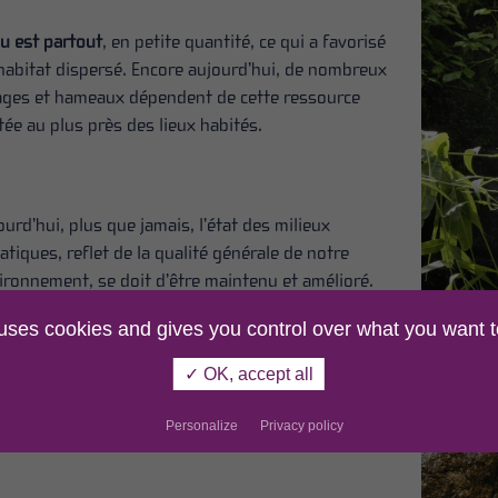
au est partout
, en petite quantité, ce qui a favorisé
habitat dispersé. Encore aujourd’hui, de nombreux
lages et hameaux dépendent de cette ressource
tée au plus près des lieux habités.
ourd’hui, plus que jamais, l’état des milieux
NANCE
UNE IDENTITÉ AFFIRMÉE
LA PETITE MO
atiques, reflet de la qualité générale de notre
rel régional est
Le Morvan, même si certains
BOURGUIGNO
ironnement, se doit d’être maintenu et amélioré.
us la forme d’un
sont encore nombreux à ne pas
Le contexte gé
 pollutions chimiques sont peu importantes
,
xte réunissant
savoir le situer
géomorphologi
 uses cookies and gives you control over what you want t
pte tenu de la faible densité de population et de la
es co...
géographiquement, bénéfic...
grande région 
dominance d’une agriculture assez extensive et de
✓ OK, accept all
avancée nord..
orêt.
Personalize
Privacy policy