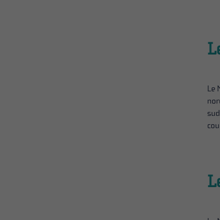
L
Le 
nor
sud
cou
L