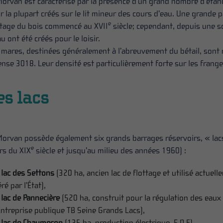
Morvan est caractérisé par la présence d’un grand nombre d’étangs
r la plupart créés sur le lit mineur des cours d’eau. Une grande p
e
ttage du bois commencé au XVII
siècle; cependant, depuis une s
u ont été créés pour le loisir.
 mares, destinées généralement à l’abreuvement du bétail, son
ense 3018. Leur densité est particulièrement forte sur les frang
es lacs
Morvan possède également six grands barrages réservoirs, « lacs »
e
rs du XIX
siècle et jusqu’au milieu des années 1960) :
 lac des Settons
(320 ha, ancien lac de flottage et utilisé actuelle
ré par l’État),
 lac de Pannecière
(520 ha, construit pour la régulation des eaux 
Entreprise publique TB Seine Grands Lacs),
e lac de Chaumeçon
(135 ha, production électrique, E.D.F)