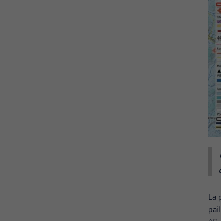
La 
pai