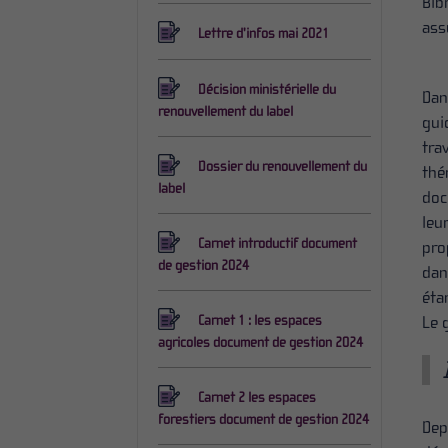
Bib
ass
Lettre d'infos mai 2021
Décision ministérielle du
Dan
renouvellement du label
gui
tra
Dossier du renouvellement du
thé
label
doc
leu
Carnet introductif document
pro
de gestion 2024
dan
éta
Le 
Carnet 1 : les espaces
agricoles document de gestion 2024
Carnet 2 les espaces
forestiers document de gestion 2024
Dep