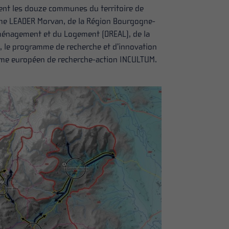
ent les douze communes du territoire de
amme LEADER Morvan, de la Région Bourgogne-
Aménagement et du Logement (DREAL), de la
20, le programme de recherche et d’innovation
amme européen de recherche-action INCULTUM.
NCE
 régional est
la forme d’un
 réunissant
co...