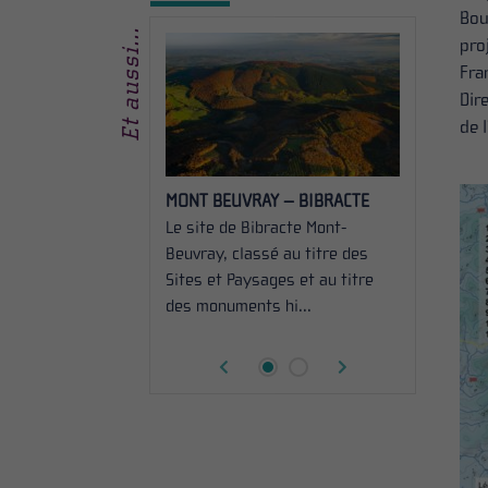
Bou
Et aussi...
pro
Fra
Dir
de 
ERNANCE
MONT BEUVRAY – BIBRACTE
LA GOUVER
aturel régional est
Le site de Bibracte Mont-
Le Parc natu
sous la forme d’un
Beuvray, classé au titre des
organisé so
mixte réunissant
Sites et Paysages et au titre
syndicat mi
e des co...
des monuments hi...
l’ensemble d