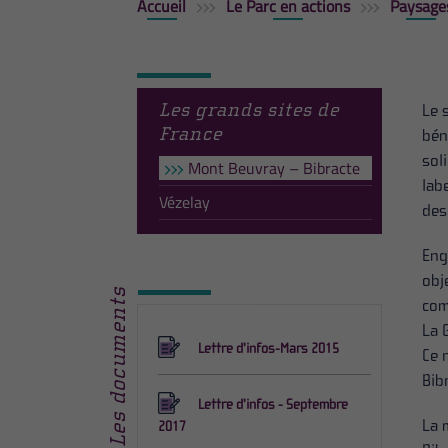
Accueil
Le Parc en actions
Paysage
Les grands sites de
Le 
France
bén
sol
Mont Beuvray – Bibracte
lab
Vézelay
des
Eng
obj
Les documents
com
La 
Lettre d'infos-Mars 2015
Ce 
Bib
Lettre d'infos - Septembre
La 
2017