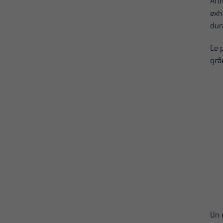
Afi
exh
dur
Ce 
grâ
Un 