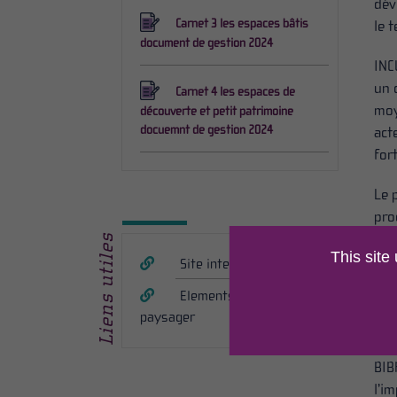
dév
Carnet 3 les espaces bâtis
le 
document de gestion 2024
INC
un 
Carnet 4 les espaces de
moy
découverte et petit patrimoine
docuemnt de gestion 2024
act
for
Le 
pro
fra
Liens utiles
This site
dév
Site internet de Bibracte
pat
Elements de diagnostic
d’i
paysager
La 
BIB
l’i