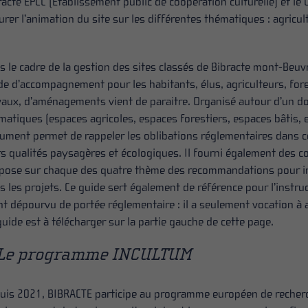
racte EPCC (Établissement public de coopération culturelle) et le
urer l’animation du site sur les différentes thématiques : agricul
s le cadre de la gestion des sites classés de Bibracte mont-Beu
de d’accompagnement pour les habitants, élus, agriculteurs, fore
vaux, d’aménagements vient de paraitre. Organisé autour d’un do
matiques (espaces agricoles, espaces forestiers, espaces bâtis, 
ument permet de rappeler les oblibations réglementaires dans c
rs qualités paysagères et écologiques. Il fourni également des c
pose sur chaque des quatre thème des recommandations pour inté
s les projets. Ce guide sert également de référence pour l’instru
nt dépourvu de portée réglementaire : il a seulement vocation à 
guide est à télécharger sur la partie gauche de cette page.
Le programme INCULTUM
uis 2021, BIBRACTE participe au programme européen de recher