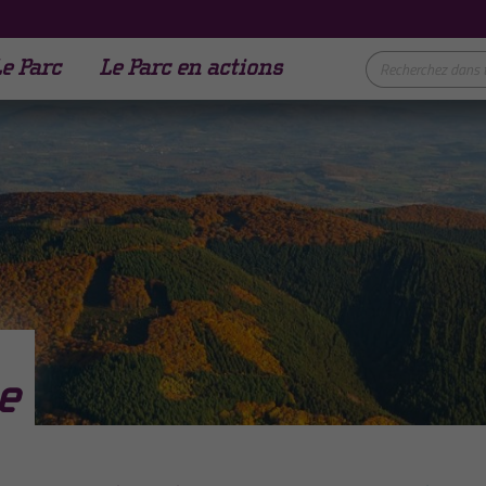
e Parc
Le Parc en actions
e