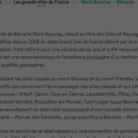
s
Les grands sites de France
Mont Beuvray – Bibracte
site de Bibracte Mont-Beuvray, classé au titre des Sites et Pays
éficie depuis 2008 du label Grand Site de France délivré par le mi
idaire. Il est délivré pour une période de six ans et a été renouve
el est une reconnaissance de l’excellence paysagère d’un territoire
 qualités paysagères.
lobant les sites classés du mont-Beuvray et du mont-Préneley So
ectifs qui concernent l’écrin paysager des sites classés et qui s’
munes : Arleuf, Fâchin, Glux-en-Glenne, Larochemillay, Millay, Poi
Grande-Verrière, Roussillon-en-Morvan, Saint-Léger-sous-Beuvray
renouvellement du label s’est accompagné d’une nouvelle dénomin
racte – Morvan des Sommets, qui se substitue à Bibracte – Mont
mise en œuvre de ce label repose sur une convention de partenari