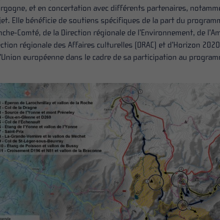
rgogne, et en concertation avec différents partenaires, notamm
jet. Elle bénéficie de soutiens spécifiques de la part du progr
nche-Comté, de la Direction régionale de l’Environnement, de l’
ection régionale des Affaires culturelles (DRAC) et d’Horizon 20
l’Union européenne dans le cadre de sa participation au progr
NANCE
MONT BEUVRAY – BIBRACTE
LA GOUVERNA
rel régional est
Le site de Bibracte Mont-
Le Parc naturel
us la forme d’un
Beuvray, classé au titre des
organisé sous 
xte réunissant
Sites et Paysages et au titre
syndicat mixte
es co...
des monuments hi...
l’ensemble des 