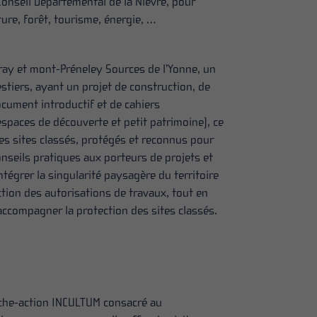
 Conseil Départemental de la Nièvre, pour
ture, forêt, tourisme, énergie, …
vray et mont-Préneley Sources de l’Yonne, un
stiers, ayant un projet de construction, de
cument introductif et de cahiers
espaces de découverte et petit patrimoine), ce
es sites classés, protégés et reconnus pour
onseils pratiques aux porteurs de projets et
grer la singularité paysagère du territoire
ction des autorisations de travaux, tout en
accompagner la protection des sites classés.
che-action INCULTUM consacré au