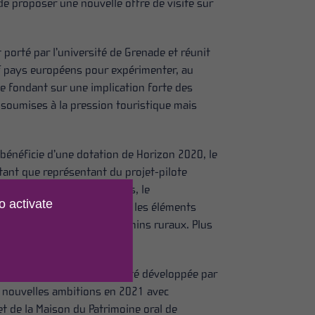
e proposer une nouvelle offre de visite sur
porté par l’université de Grenade et réunit
f pays européens pour expérimenter, au
e fondant sur une implication forte des
 soumises à la pression touristique mais
bénéficie d’une dotation de Horizon 2020, le
tant que représentant du projet-pilote
oration avec ses partenaires, le
o activate
 de France en s’appuyant sur les éléments
otamment le réseau des chemins ruraux. Plus
/incultum.eu
ibracte – Mont-Beuvray a été développée par
de nouvelles ambitions en 2021 avec
et de la Maison du Patrimoine oral de