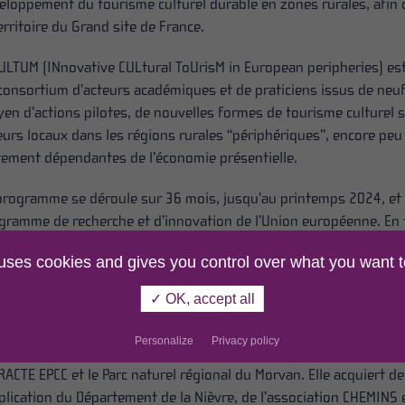
eloppement du tourisme culturel durable en zones rurales, afin d
territoire du Grand site de France.
ULTUM (INnovative CULtural ToUrisM in European peripheries) est 
consortium d’acteurs académiques et de praticiens issus de neu
en d’actions pilotes, de nouvelles formes de tourisme culturel s
eurs locaux dans les régions rurales “périphériques”, encore peu
tement dépendantes de l’économie présentielle.
programme se déroule sur 36 mois, jusqu’au printemps 2024, et 
gramme de recherche et d’innovation de l’Union européenne. En 
nçais, BIBRACTE se voit confier la tâche d’expérimenter, en collab
 uses cookies and gives you control over what you want t
eloppement d’une offre de visite sur le territoire du Grand Site
rimoniaux qui suscitent le plus d’attachement des habitants, n
✓ OK, accept all
nformations sur le site Internet d’INCULTUM (en anglais) :
https:/
Personalize
Privacy policy
démarche Grand Site de France menée autour du site classé de B
RACTE EPCC et le Parc naturel régional du Morvan. Elle acquiert 
mplication du Département de la Nièvre, de l’association CHEMINS 