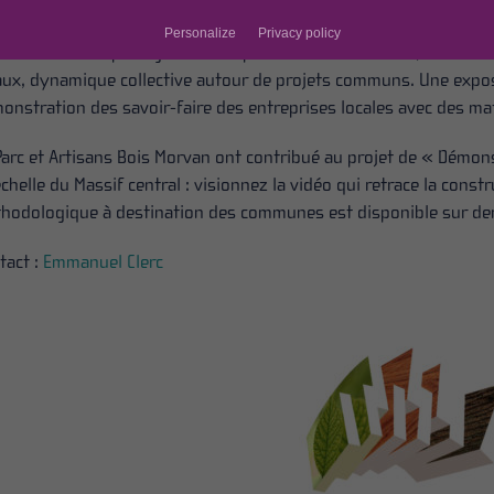
uisiers, ébénistes et architectes. Ces transformateurs et prescri
Personalize
Privacy policy
our de valeurs partagées : entreprises à taille humaine, transmiss
aux, dynamique collective autour de projets communs. Une exposi
onstration des savoir-faire des entreprises locales avec des ma
Parc et Artisans Bois Morvan ont contribué au projet de « Démon
’échelle du Massif central : visionnez la vidéo qui retrace la const
hodologique à destination des communes est disponible sur d
tact :
Emmanuel Clerc