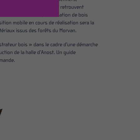
pteurs bois du territoire se retrouvent
ion de savoir-faire, valorisation de bois
tion mobile en cours de réalisation sera la
tériaux issus des forêts du Morvan.
strateur bois » dans le cadre d’une démarche
ruction de la halle d’Anost. Un guide
emande.