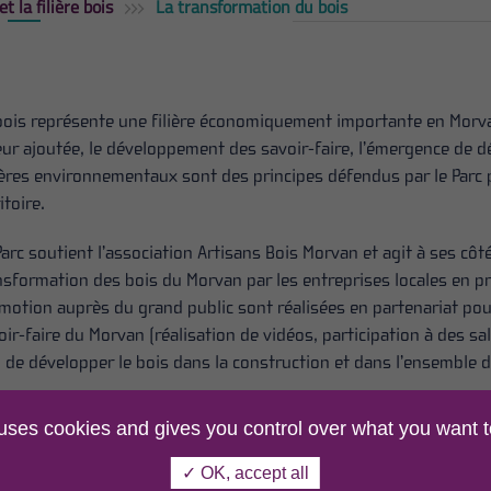
et la filière bois
La transformation du bois
bois représente une filière économiquement importante en Morvan
eur ajoutée, le développement des savoir-faire, l’émergence de d
tères environnementaux sont des principes défendus par le Parc 
itoire.
Parc soutient l’association Artisans Bois Morvan et agit à ses côté
nsformation des bois du Morvan par les entreprises locales en priv
motion auprès du grand public sont réalisées en partenariat pour
oir-faire du Morvan (réalisation de vidéos, participation à des sal
n de développer le bois dans la construction et dans l’ensembl
partenariat entre le Parc et les entreprises de première et deux
 uses cookies and gives you control over what you want t
 Marque Parc (table) et une signature Morvan nature et talents.
✓ OK, accept all
isans Bois Morvan a vu le jour en 2009 avec l’appui du Parc. Ses