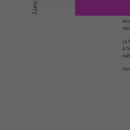
men
aut
loc
dém
Le 
à l
mét
Con