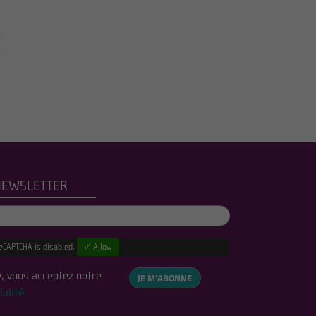
NEWSLETTER
eCAPTCHA is disabled.
✓ Allow
, vous acceptez notre
JE M'ABONNE
ialité