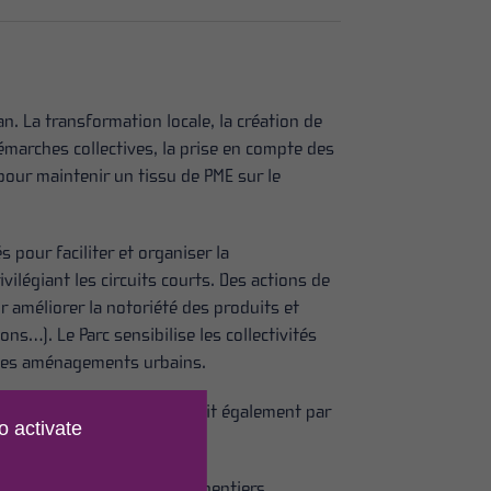
. La transformation locale, la création de
émarches collectives, la prise en compte des
pour maintenir un tissu de PME sur le
s pour faciliter et organiser la
ilégiant les circuits courts. Des actions de
 améliorer la notoriété des produits et
ons…). Le Parc sensibilise les collectivités
e des aménagements urbains.
ième transformation se traduit également par
o activate
 membres sont scieurs, charpentiers,