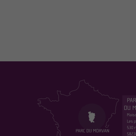
PAR
DU 
Maiso
Les p
530 r
5823