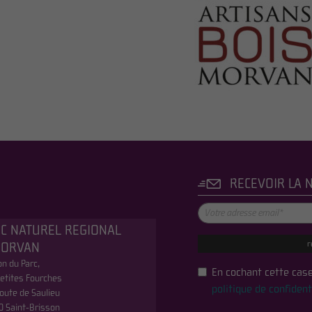
RECEVOIR LA 
C NATUREL REGIONAL
r
MORVAN
n du Parc,
En cochant cette case
etites Fourches
politique de confident
oute de Saulieu
0 Saint-Brisson