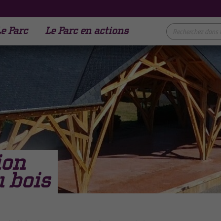
e Parc
Le Parc en actions
ion
 bois