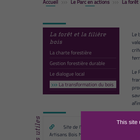
Accueil
Le Parc en actions
La forêt 
La forêt et la filière
Le 
bois
val
cri
La charte forestière
terr
Gestion forestière durable
Le 
Le dialogue local
tra
La transformation du bois
pro
sav
afi
Le 
Liens utiles
This site
une
Site de l'association
Artisans Bois Morvan
Art