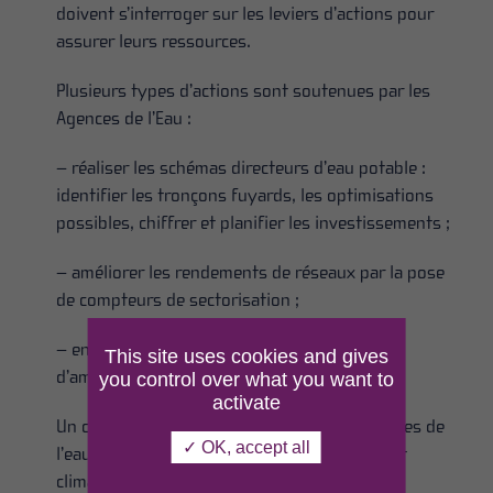
doivent s’interroger sur les leviers d’actions pour
assurer leurs ressources.
Plusieurs types d’actions sont soutenues par les
Agences de l’Eau :
– réaliser les schémas directeurs d’eau potable :
identifier les tronçons fuyards, les optimisations
possibles, chiffrer et planifier les investissements ;
– améliorer les rendements de réseaux par la pose
de compteurs de sectorisation ;
– engager des travaux de sécurisation,
This site uses cookies and gives
d’amélioration des traitements…
you control over what you want to
activate
Un chiffre à retenir : réduire de 25 % les usages de
✓ OK, accept all
l’eau d’ici 2030 pour s’adapter au changement
climatique. C’est un objectif des Contrats