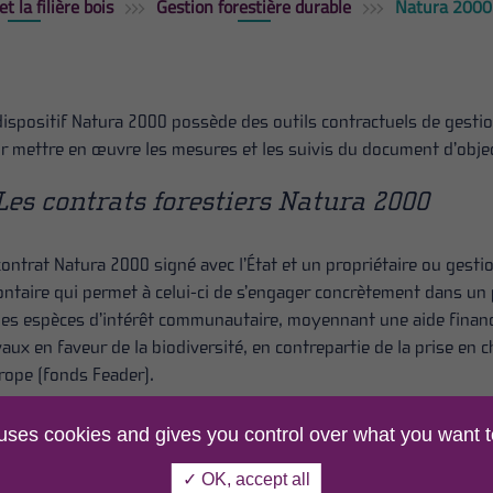
et la filière bois
Gestion forestière durable
Natura 2000 
dispositif Natura 2000 possède des outils contractuels de gestion
r mettre en œuvre les mesures et les suivis du document d’objec
Les contrats forestiers Natura 2000
contrat Natura 2000 signé avec l’État et un propriétaire ou gest
ontaire qui permet à celui-ci de s’engager concrètement dans un
des espèces d’intérêt communautaire, moyennant une aide financiè
vaux en faveur de la biodiversité, en contrepartie de la prise en c
urope (fonds Feader).
 contrats Natura 2000 forestiers financent :
 uses cookies and gives you control over what you want t
es opérations de gestion non productives favorables aux habita
✓ OK, accept all