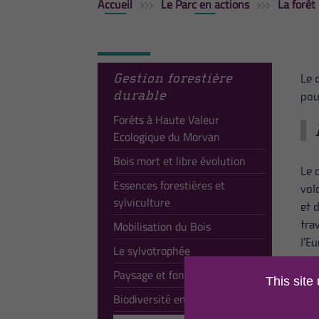
Accueil
Le Parc en actions
La forêt 
Gestion forestière
Le 
durable
pou
Forêts à Haute Valeur
Ecologique du Morvan
Bois mort et libre évolution
Le 
Essences forestières et
vol
sylviculture
et 
Mobilisation du Bois
tra
l’E
Le sylvotrophée
Paysage et foncier forestier
Les
This site
Biodiversité en forêt
• d