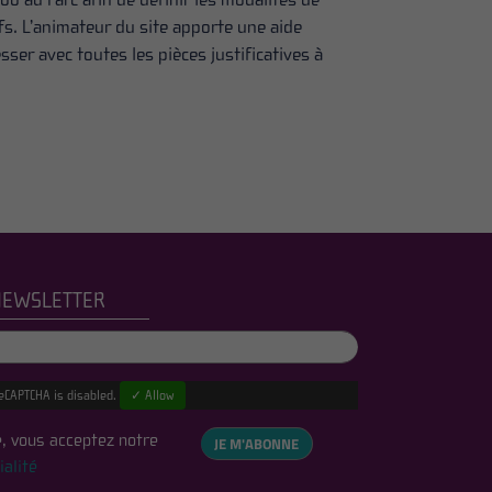
s. L’animateur du site apporte une aide
sser avec toutes les pièces justificatives à
NEWSLETTER
eCAPTCHA is disabled.
✓ Allow
, vous acceptez notre
JE M'ABONNE
ialité