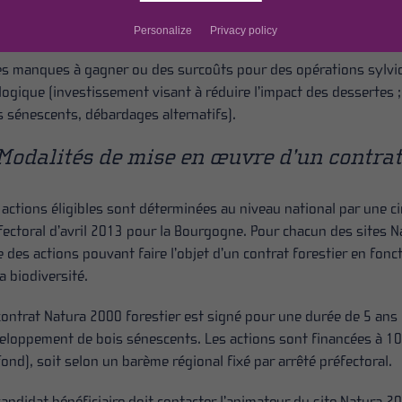
éation ou rétablissement de clairières ou de landes ; travaux de 
production…),
Personalize
Privacy policy
es manques à gagner ou des surcoûts pour des opérations sylvic
logique (investissement visant à réduire l’impact des dessertes 
s sénescents, débardages alternatifs).
Modalités de mise en œuvre d’un contra
 actions éligibles sont déterminées au niveau national par une cir
fectoral d’avril 2013 pour la Bourgogne. Pour chacun des sites Na
te des actions pouvant faire l’objet d’un contrat forestier en fon
la biodiversité.
contrat Natura 2000 forestier est signé pour une durée de 5 ans e
eloppement de bois sénescents. Les actions sont financées à 10
fond), soit selon un barème régional fixé par arrêté préfectoral.
candidat bénéficiaire doit contacter l’animateur du site Natura 20