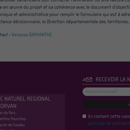
e en œuvre du projet et sa cohérence avec le document d’objectif
hnique et administrative pour remplir le formulaire qui est à adre
nstance décisionnaire, la Direction départementale des territoires.
tact :
Vanessa DAMIANTHE
RECEVOIR LA 
C NATUREL REGIONAL
r
MORVAN
n du Parc,
En cochant cette case
etites Fourches
politique de confident
oute de Saulieu