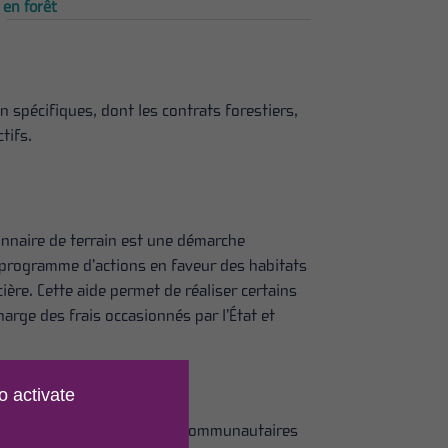
en forêt
 spécifiques, dont les contrats forestiers,
tifs.
ionnaire de terrain est une démarche
 programme d’actions en faveur des habitats
re. Cette aide permet de réaliser certains
harge des frais occasionnés par l’État et
o activate
ts et aux espèces d’intérêt communautaires