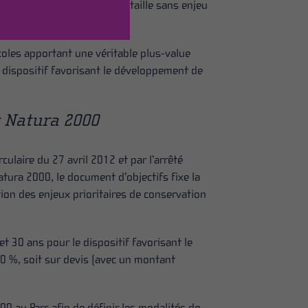
marquage, d’abattage ou de taille sans enjeu
oles apportant une véritable plus-value
; dispositif favorisant le développement de
t Natura 2000
culaire du 27 avril 2012 et par l’arrêté
tura 2000, le document d’objectifs fixe la
ction des enjeux prioritaires de conservation
t 30 ans pour le dispositif favorisant le
0 %, soit sur devis (avec un montant
00 au Parc afin de définir les modalités de