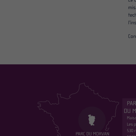
mis
tec
l’i
Con
PAR
DU 
Maiso
Les p
530 r