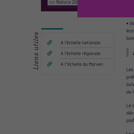
Natura 2000 en forêt
(cr
de 
• d
éco
Liens utiles
boi
A l'échelle nationale
A l'échelle régionale
A l"échelle du Morvan
Les
pré
lis
de 
Le 
dév
pla
Le 