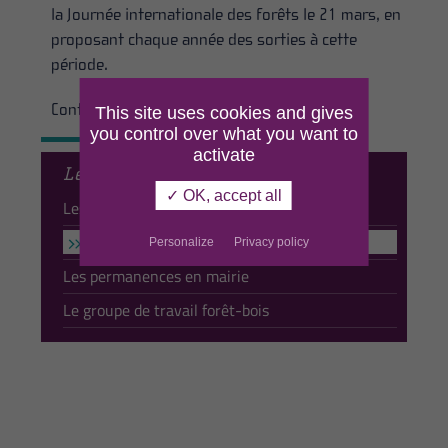
la Journée internationale des forêts le 21 mars, en
proposant chaque année des sorties à cette
période.
Contact :
Nicolas Blanchard
This site uses cookies and gives
you control over what you want to
activate
Le dialogue local
✓ OK, accept all
Les référents forêts-bois
Les animations
Personalize
Privacy policy
Les permanences en mairie
Le groupe de travail forêt-bois