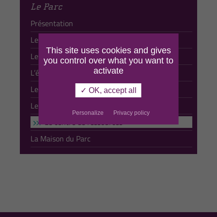
Le Parc
Présentation
Les communes
This site uses cookies and gives
Les élus
you control over what you want to
activate
L’équipe technique
Le conseil scientifique
✓ OK, accept all
Le conseil associatif et citoyen
Personalize
Privacy policy
Le centre de ressources
La Maison du Parc