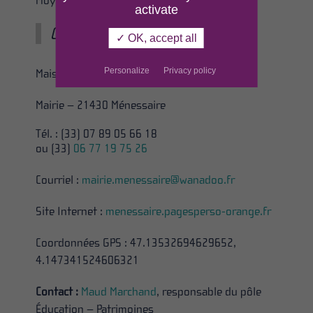
Moyens de paiement : espèces, chèques
activate
Coordonnées :
✓ OK, accept all
Personalize
Privacy policy
Maison du seigle
Mairie – 21430 Ménessaire
Tél. : (33)
07 89 05 66 18
ou (33)
06 77 19 75 26
Courriel :
mairie.menessaire@wanadoo.fr
Site Internet :
menessaire.pagesperso-orange.fr
Coordonnées GPS : 47.13532694629652,
4.147341524606321
Contact :
Maud Marchand
, responsable du pôle
Éducation – Patrimoines