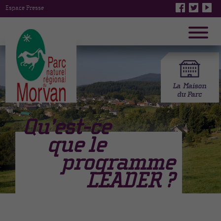
Espace Presse
Qu’est-ce
que le
programme
LEADER ?