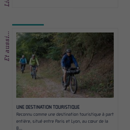
Et aussi...
UNE DESTINATION TOURISTIQUE
LA PET
Reconnu comme une destination touristique à part
Le cont
entière, situé entre Paris et Lyon, au cœur de la
Morvan, 
B...
nord...