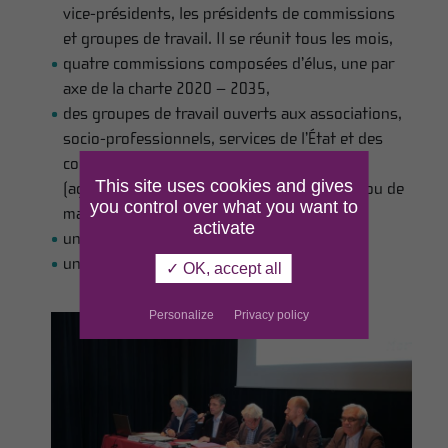
vice-présidents, les présidents de commissions
et groupes de travail. Il se réunit tous les mois,
quatre commissions composées d’élus, une par
axe de la charte 2020 – 2035,
des groupes de travail ouverts aux associations,
socio-professionnels, services de l’État et des
collectivités, organisés de manière pérenne
This site uses cookies and gives
(agriculture, forêt-filière bois par exemple) ou de
you control over what you want to
manière ponctuelle selon les projets,
activate
un Conseil associatif et citoyen,
un Conseil scientifique.
✓ OK, accept all
Personalize
Privacy policy