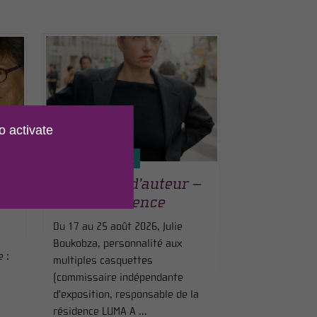
o activate
LE 24 AOÛT 2026
aire
Rencontre d’auteur –
et
fin de résidence
Du 17 au 25 août 2026, Julie
Boukobza, personnalité aux
 :
multiples casquettes
(commissaire indépendante
d'exposition, responsable de la
résidence LUMA A ...