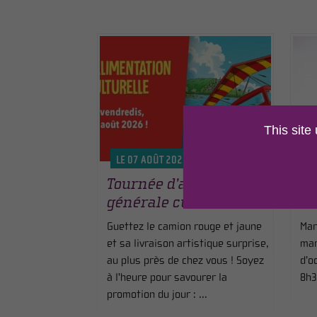
This site
LE 07 AOÛT 2026
L
Tournée d’alimentation
Ma
générale culturelle
an
Guettez le camion rouge et jaune
Mar
et sa livraison artistique surprise,
mar
au plus près de chez vous ! Soyez
d’o
à l'heure pour savourer la
8h3
promotion du jour : ...