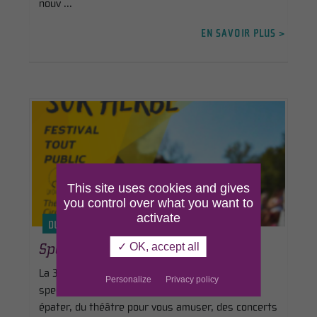
nouv ...
EN SAVOIR PLUS >
This site uses cookies and gives
you control over what you want to
activate
DU 29 AU 30 AOÛT 2026
✓ OK, accept all
Spectacles sur herbe
La 3ème édition de ce festival accueillera 12
Personalize
Privacy policy
spectacles sur deux jours : du cirque pour vous
épater, du théâtre pour vous amuser, des concerts