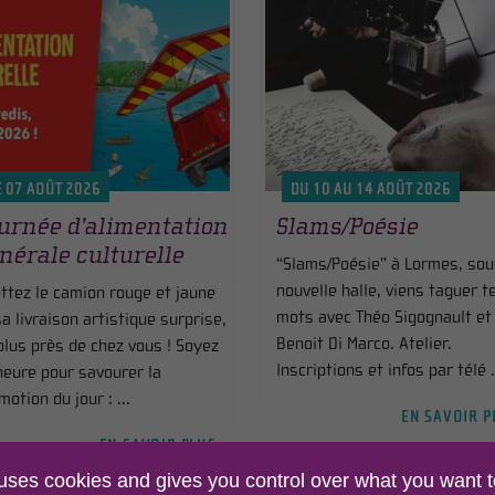
E 07 AOÛT 2026
DU 10 AU 14 AOÛT 2026
urnée d’alimentation
Slams/Poésie
nérale culturelle
“Slams/Poésie” à Lormes, sou
nouvelle halle, viens taguer t
ttez le camion rouge et jaune
mots avec Théo Sigognault et
sa livraison artistique surprise,
Benoit Di Marco. Atelier.
plus près de chez vous ! Soyez
Inscriptions et infos par télé .
'heure pour savourer la
motion du jour : ...
EN SAVOIR P
EN SAVOIR PLUS >
 uses cookies and gives you control over what you want t