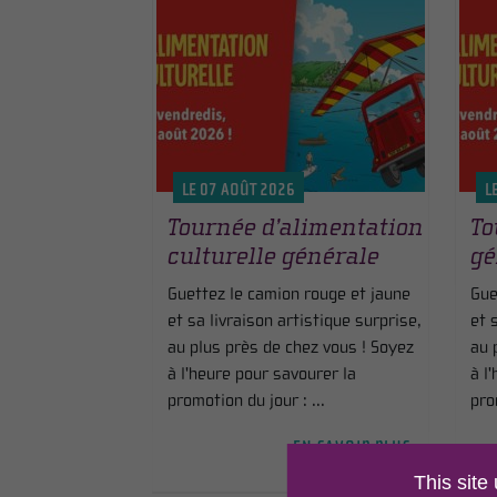
LE 07 AOÛT 2026
L
Tournée d’alimentation
To
culturelle générale
gé
Guettez le camion rouge et jaune
Gue
et sa livraison artistique surprise,
et 
au plus près de chez vous ! Soyez
au 
à l'heure pour savourer la
à l
promotion du jour : ...
pro
EN SAVOIR PLUS >
This site