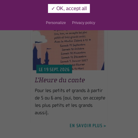
✓ OK, accept all
Personalize
Privacy policy
LE 19 SEPT. 2026
L’Heure du conte
Pour les petits et grands à partir
de 5 ou 6 ans (oui, bon, on accepte
les plus petits et les grands
aussi).
EN SAVOIR PLUS >