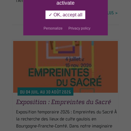
l'Antiqui ...
activate
EN SAVOIR PLUS >
✓ OK, accept all
Personalize
Privacy policy
DU 04 JUIL. AU 30 AOÛT 2026
Exposition : Empreintes du Sacré
Exposition temporaire 2026 : Empreintes du Sacré À
la recherche des lieux de culte gaulois en
Bourgogne-Franche-Comté. Dans notre imaginaire