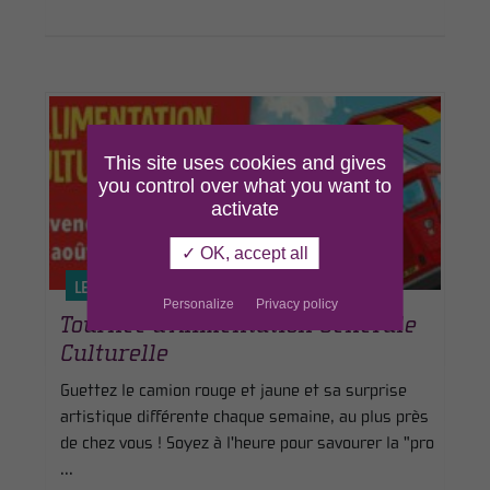
This site uses cookies and gives
you control over what you want to
activate
✓ OK, accept all
LE 20 AOÛT 2026
Personalize
Privacy policy
Tournée d’Alimentation Générale
Culturelle
Guettez le camion rouge et jaune et sa surprise
artistique différente chaque semaine, au plus près
de chez vous ! Soyez à l'heure pour savourer la "pro
...