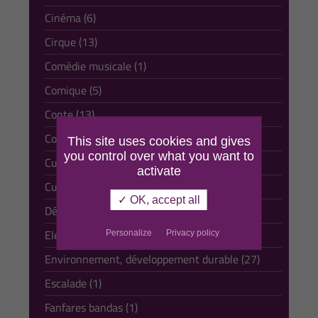
Cinéma (6)
Cirque (13)
Comédie musicale (1)
Comique (5)
Conte (13)
Course à pied (3)
This site uses cookies and gives
you control over what you want to
Culture et tradition (168)
activate
Culturelle (93)
✓ OK, accept all
Développement durable (25)
Electro (2)
Personalize
Privacy policy
Environnement, développement durable (27)
Escalade (1)
Fanfares bandas (1)