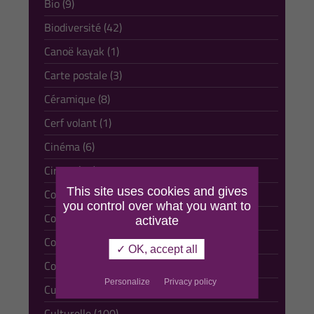
Bio (9)
Biodiversité (42)
Canoë kayak (1)
Carte postale (3)
Céramique (8)
Cerf volant (1)
Cinéma (6)
Cirque (13)
This site uses cookies and gives
Comédie musicale (1)
you control over what you want to
Comique (10)
activate
Conte (13)
✓ OK, accept all
Course à pied (4)
Personalize
Privacy policy
Culture et tradition (178)
Culturelle (100)