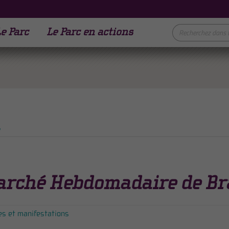
e Parc
Le Parc en actions
y
arché Hebdomadaire de Br
es et manifestations