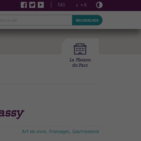
FAQ
• A
A
RECHERCHER
assy
Art de vivre
Fromages
Gastronomie