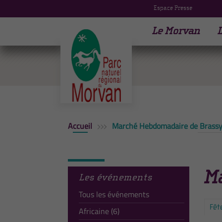
Espace Presse
Le Morvan
L
Accueil
Marché Hebdomadaire de Brass
M
Les événements
Tous les événements
Fêt
Africaine (6)