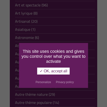
Art et spectacle (96)
Art lyrique (8)
Artisanat (20)
Asiatique (1)
Astronomie (6)
Athlétisme gymnastique (1)
This site uses cookies and gives
Automobile (2)
you control over what you want to
activate
Autour de l'eau (26)
Autre sport (19)
✓ OK, accept all
Autre thème culturel (26)
Personalize
Privacy policy
Autre thème musical (19)
Autre thème nature (29)
Autre thème populaire (14)