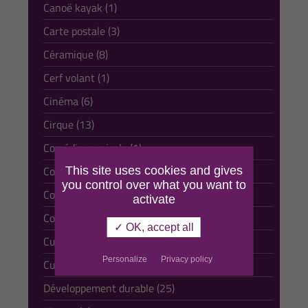
Canoë kayak (1)
Carte postale (3)
Céramique (8)
Cerf volant (1)
Cinéma (6)
Cirque (13)
Comédie musicale (1)
Comique (5)
This site uses cookies and gives
you control over what you want to
Conte (13)
activate
Course à pied (3)
✓ OK, accept all
Culture et tradition (168)
Personalize
Privacy policy
Culturelle (93)
Développement durable (25)