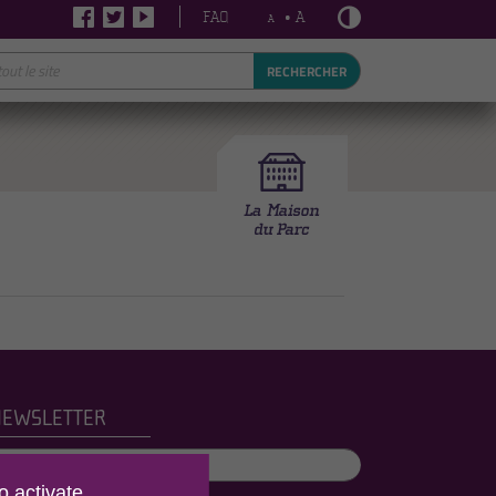
FAQ
• A
A
RECHERCHER
NEWSLETTER
o activate