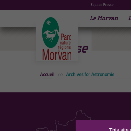
Espace Presse
Le Morvan
L
Voir
l’éclipse
Accueil
Archives for Astronomie
PAR
This site