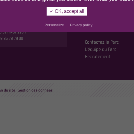
r
MORVAN
✓ OK, accept all
n du Parc,
En cochant cette case
etites Fourches
politique de confident
Personalize
Privacy policy
oute de Saulieu
0 Saint-Brisson
 03 86 78 79 00
Contactez le Parc
L'équipe du Parc
Recrutement
an du site
Gestion des données