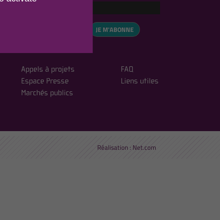
eCAPTCHA is disabled.
✓ Allow
, vous acceptez notre
JE M'ABONNE
ialité
Appels à projets
FAQ
Espace Presse
Liens utiles
Marchés publics
Réalisation :
Net.com