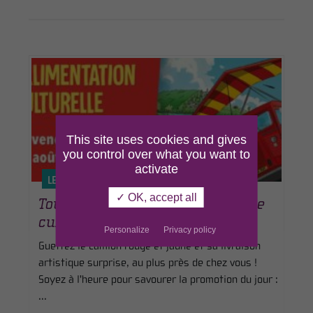
This site uses cookies and gives
you control over what you want to
activate
LE 07 AOÛT 2026
✓ OK, accept all
Tournée d’alimentation générale
culturelle
Personalize
Privacy policy
Guettez le camion rouge et jaune et sa livraison
artistique surprise, au plus près de chez vous !
Soyez à l'heure pour savourer la promotion du jour :
...