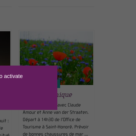
o activate
LE 17 AOÛT 2026
la
Sortie botanique
3
Sortie botanique avec Claude
Amour et Anne van der Straaten.
Départ à 14h30 de l’Office de
uit :
Tourisme à Saint-Honoré. Prévoir
le
de bonnes chaussures de mar ...
situé