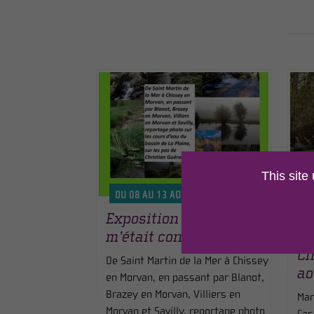
This site
DU 08 AU 13 AOÛT 2026
L
Exposition Si La Plaine
Su
m’était contée
Ca
Ch
De Saint Martin de la Mer à Chissey
ao
en Morvan, en passant par Blanot,
Brazey en Morvan, Villiers en
Mar
Morvan et Savilly, reportage photo