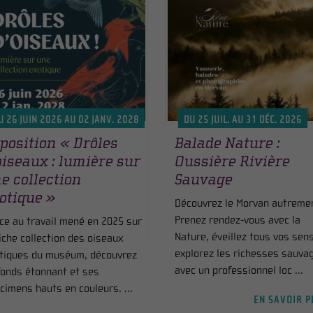
U 26 JUIN 2026 AU 02 JANV. 2028
DU 25 JUIL. AU 31 DÉC. 2026
position « Drôles
Balade Nature :
oiseaux : lumière sur
Oussière Rivière
e collection
Sauvage
otique »
Découvrez le Morvan autremen
Prenez rendez-vous avec la
ce au travail mené en 2025 sur
Nature, éveillez tous vos sens
riche collection des oiseaux
explorez les richesses sauva
tiques du muséum, découvrez
avec un professionnel loc ...
fonds étonnant et ses
cimens hauts en couleurs. ...
EN SAVOIR P