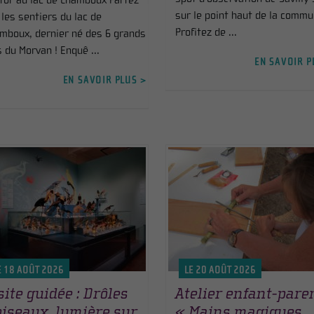
tor au lac de Chamboux Partez
sur le point haut de la commu
 les sentiers du lac de
Profitez de ...
mboux, dernier né des 6 grands
s du Morvan ! Enquê ...
EN SAVOIR P
EN SAVOIR PLUS >
E 18 AOÛT 2026
LE 20 AOÛT 2026
site guidée : Drôles
Atelier enfant-pare
oiseaux, lumière sur
« Mains magiques,