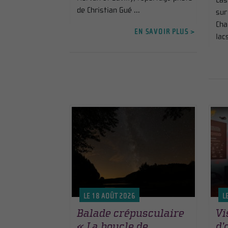
Cas
de Christian Gué ...
sur
Cha
EN SAVOIR PLUS >
lac
LE 18 AOÛT 2026
L
Balade crépusculaire
Vi
« La boucle de
d’