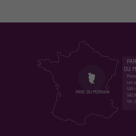
PAR
DU 
Maiso
Les p
530 r
5823
Tél :