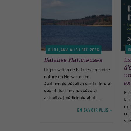
DU 01 JANV. AU 31 DÉC. 2026
D
Balades Malicieuses
Ex
d’
Organisation de balades en pleine
un
nature en Morvan ou en
ex
Avallonnais Vézelien sur la flore et
ses utilisations passées et
Grâ
actuelles (médicinale et ali ...
la 
exo
EN SAVOIR PLUS >
ce 
spé