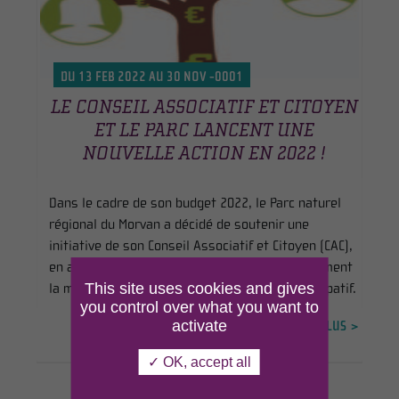
DU 13 FEB 2022 AU 30 NOV -0001
LE CONSEIL ASSOCIATIF ET CITOYEN
ET LE PARC LANCENT UNE
NOUVELLE ACTION EN 2022 !
Dans le cadre de son budget 2022, le Parc naturel
régional du Morvan a décidé de soutenir une
initiative de son Conseil Associatif et Citoyen (CAC),
en accompagnant techniquement et financièrement
This site uses cookies and gives
la mise en place d’un premier un budget participatif.
you control over what you want to
activate
EN SAVOIR PLUS >
✓ OK, accept all