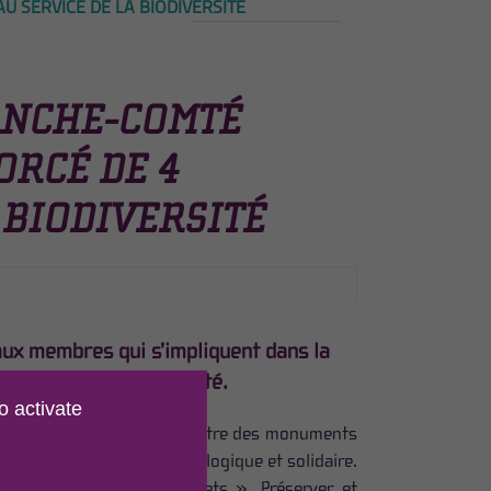
 SERVICE DE LA BIODIVERSITÉ
ANCHE-COMTÉ
ORCÉ DE 4
 BIODIVERSITÉ
eaux membres qui s’impliquent dans la
ourgogne – Franche-Comté.
o activate
es Sites et Paysages et au titre des monuments
nistère de la Transition écologique et solidaire.
s du « Morvan des sommets ». Préserver et