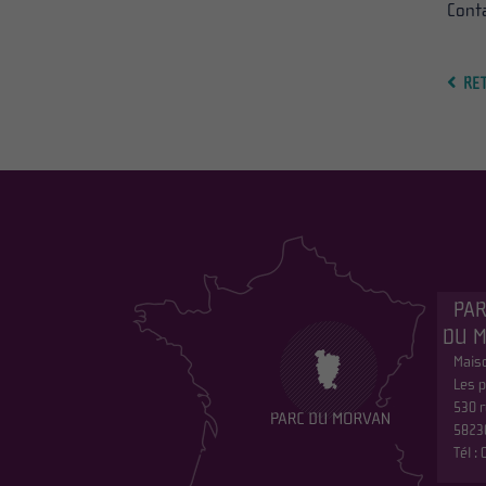
Cont
RE
PAR
DU 
Maiso
Les p
530 r
5823
Tél :