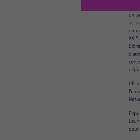
entre
un p
accue
natur
e
XXI
Bibr
d’ad
conc
déjà.
L’Éc
l’en
Natur
Depu
Leur 
pour 