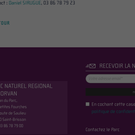
act :
Daniel SIRUGUE
, 03 86 78 79 23
TOUR
RECEVOIR LA 
C NATUREL REGIONAL
r
MORVAN
n du Parc,
En cochant cette case
etites Fourches
politique de confident
oute de Saulieu
0 Saint-Brisson
 03 86 78 79 00
Contactez le Parc