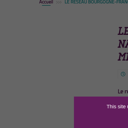
Accueil
LE RÉSEAU BOURGOGNE-FRANCH
L
N
M
Le r
tran
This site
Depui
histo
Cett