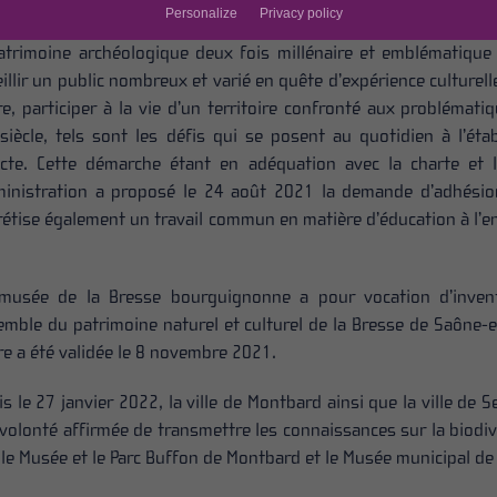
Personalize
Privacy policy
tenir la forêt majestueuse du Mont-Beuvray et les paysages qui 
atrimoine archéologique deux fois millénaire et emblématique 
illir un public nombreux et varié en quête d’expérience culturel
e, participer à la vie d’un territoire confronté aux problémati
siècle, tels sont les défis qui se posent au quotidien à l’ét
acte. Cette démarche étant en adéquation avec la charte et 
ministration a proposé le
24 août 2021
la demande d’adhésion
rétise également un travail commun en matière d’éducation à l’
omusée de la Bresse bourguignonne a pour vocation d’invento
semble du patrimoine naturel et culturel de la Bresse de Saône
e a été validée le
8 novembre 2021
.
is le
27 janvier 2022
, la ville de Montbard ainsi que la ville d
volonté affirmée de transmettre les connaissances sur la biodiv
le Musée et le Parc Buffon de Montbard et le Musée municipal d