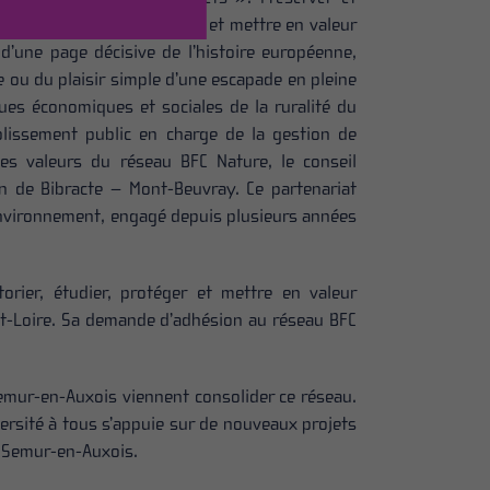
en font la beauté, étudier et mettre en valeur
d’une page décisive de l’histoire européenne,
le ou du plaisir simple d’une escapade en pleine
ques économiques et sociales de la ruralité du
ablissement public en charge de la gestion de
les valeurs du réseau BFC Nature, le conseil
 de Bibracte – Mont-Beuvray. Ce partenariat
environnement, engagé depuis plusieurs années
rier, étudier, protéger et mettre en valeur
-et-Loire. Sa demande d’adhésion au réseau BFC
e Semur-en-Auxois viennent consolider ce réseau.
ersité à tous s’appuie sur de nouveaux projets
e Semur-en-Auxois.