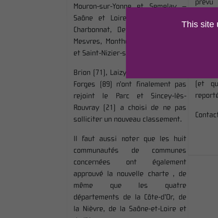
prévu 
Mouron-sur-Yonne et Semelay –
domain
Saône et Loire : Autun, Broye,
This site
Agnan
Charbonnat, Dettey, La Boulaye,
l’épid
Mesvres, Monthelon, Saint-Eugène
présen
et Saint-Nizier-sur-Arroux
évén
essenti
Brion (71), Laizy (71) et Cussy-les-
(et qu
Forges (89) n’ont finalement pas
reporté
rejoint le Parc et Sincey-lès-
Rouvray (21) a choisi de ne pas
Contac
solliciter un nouveau classement.
Il faut aussi noter que les huit
communautés de communes
concernées ont également
approuvé la nouvelle charte , de
même que les quatre
départements de la Côte-d’Or, de
la Nièvre, de la Saône-et-Loire et