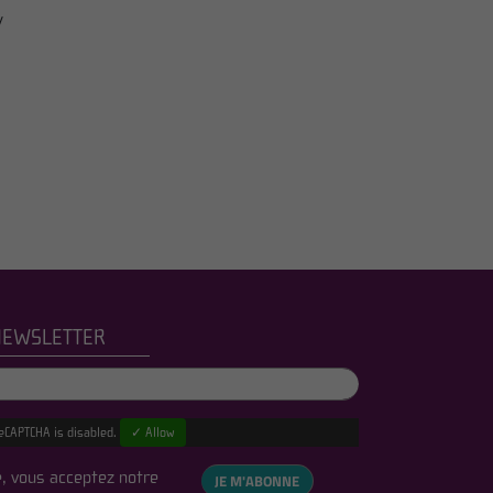
/
NEWSLETTER
eCAPTCHA is disabled.
✓ Allow
, vous acceptez notre
JE M'ABONNE