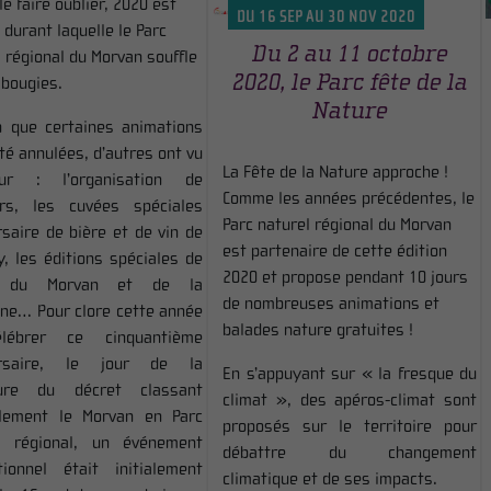
le faire oublier, 2020 est
DU 16 SEP AU 30 NOV 2020
 durant laquelle le Parc
Du 2 au 11 octobre
 régional du Morvan souffle
2020, le Parc fête de la
 bougies.
Nature
n que certaines animations
té annulées, d’autres ont vu
La Fête de la Nature approche !
ur : l’organisation de
Comme les années précédentes, le
rs, les cuvées spéciales
Parc naturel régional du Morvan
rsaire de bière et de vin de
est partenaire de cette édition
y, les éditions spéciales de
2020 et propose pendant 10 jours
s du Morvan et de la
de nombreuses animations et
ne… Pour clore cette année
balades nature gratuites !
lébrer ce cinquantième
ersaire, le jour de la
En s’appuyant sur « la fresque du
ture du décret classant
climat », des apéros-climat sont
ellement le Morvan en Parc
proposés sur le territoire pour
l régional, un événement
débattre du changement
utionnel était initialement
climatique et de ses impacts.