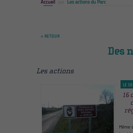
Accueil
Les actions du Parc
< RETOUR
Des n
Les actions
LE 30
16 
ré
Même si