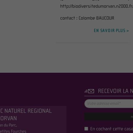
http://biodiversitedumorvan.n2000.fr
contact :
Colombe BAUCOUR
EN SAVOIR PLUS >
RECEVOIR LA 
C NATUREL REGIONAL
r
MORVAN
n du Parc,
En cochant cette case
etites Fourches