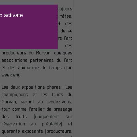
Même si l’épidémie plane toujours
o activate
et encore au dessus de nos têtes,
la fête de l’automne et des
associations est l’occasion de se
retrouver autour des valeurs Parc
avec des artisans, des
producteurs du Morvan, quelques
associations partenaires du Parc
et des animations le temps d’un
week-end.
Les
deux expositions phares : Les
champignons et les fruits du
Morvan, seront au rendez-vous,
tout comme l’atelier de pressage
des fruits (uniquement sur
réservation au préalable) et
quarante
exposants (producteurs,