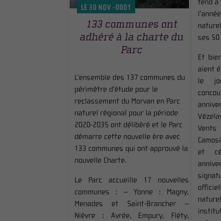
tend à 
LE 30 NOV -0001
l’année
133 communes ont
naturel
adhéré à la charte du
ses 50
Parc
Et bie
aient é
L’ensemble des 137 communes du
le jo
périmètre d’étude pour le
concou
reclassement du Morvan en Parc
annive
naturel régional pour la période
Vézela
2020-2035 ont délibéré et le Parc
Vent
démarre cette nouvelle ère avec
Camosi
133 communes qui ont approuvé la
et cé
nouvelle Charte.
anniv
signa
Le Parc accueille 17 nouvelles
offici
communes : – Yonne : Magny,
nature
Menades et Saint-Brancher –
instit
Nièvre : Avrée, Empury, Fléty,