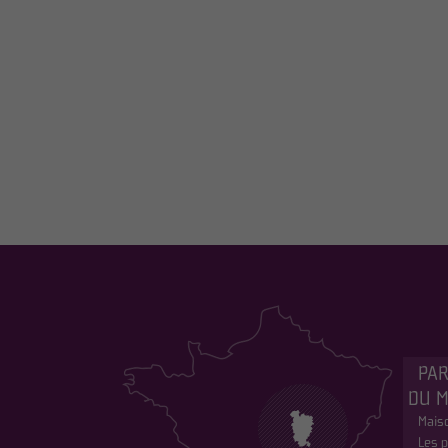
PAR
DU 
Maiso
Les p