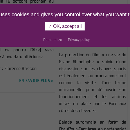
le 16 octobre prochain au
e du Bois du Loup à Saint-
Durant la fête de l’automne, les 3
 uses cookies and gives you control over what you want t
. Mais compte-tenu de
et 4 octobre, balades et
émie COVID19 toujours bien
animations sur les adaptations de
✓ OK, accept all
te sur notre territoire, cet
la nature sont au rendez-vous sur
ement qui se voulait
le stand du Parc tout au long des
Personalize
Privacy policy
ellement convivial et festif
deux jours.
i ne pourra l’être) sera
La projection du film « une vie de
 à une date ultérieure.
Grand Rhinolophe » suivie d’une
t :
Florence Brisson
discussion sur les chauves-souris
est également au programme tout
EN SAVOIR PLUS >
comme la visite d’une ferme
morvandelle pour découvrir son
fonctionnement et les actions
mises en place par le Parc aux
côtés des éleveurs.
Balade automnale en forêt de
Chauffour-Ferrières en partenariat