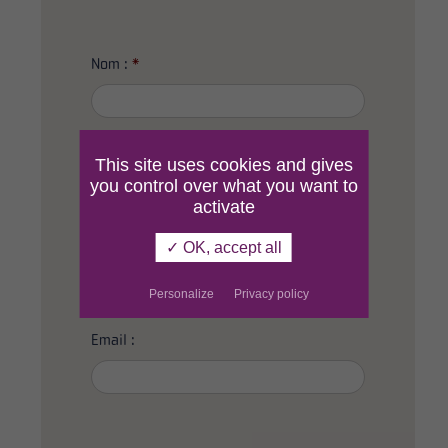
Nom :
*
Prénom :
This site uses cookies and gives
you control over what you want to
activate
✓ OK, accept all
Téléphone :
Personalize
Privacy policy
Email :