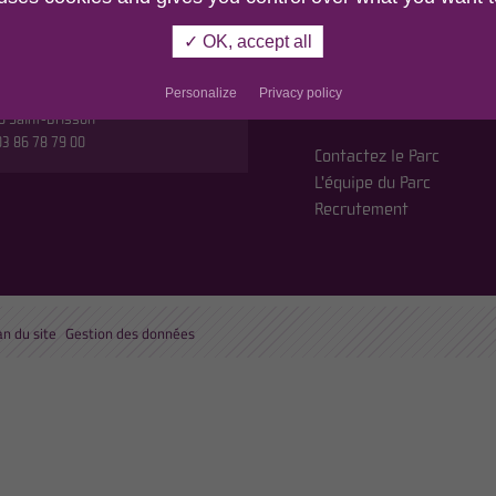
r
MORVAN
✓ OK, accept all
n du Parc,
En cochant cette case
etites Fourches
politique de confident
Personalize
Privacy policy
oute de Saulieu
0 Saint-Brisson
 03 86 78 79 00
Contactez le Parc
L'équipe du Parc
Recrutement
an du site
Gestion des données