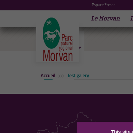
Espace Presse
Le Morvan
L
Test
galery
Accueil
Test galery
PAR
This site