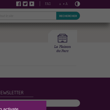
FAQ
• A
A
RECHERCHER
NEWSLETTER
o activate