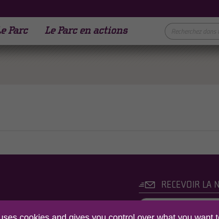
e Parc
Le Parc en actions
RECEVOIR LA 
C NATUREL REGIONAL
 uses cookies and gives you control over what you want t