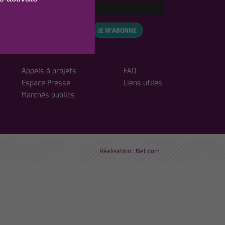
eCAPTCHA is disabled.
✓ Allow
, vous acceptez notre
JE M'ABONNE
ialité
Appels à projets
FAQ
Espace Presse
Liens utiles
Marchés publics
Réalisation :
Net.com