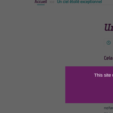
Accueil
Un ciel étoilé exceptionnel
Un
Cela
Les d
This site
d’Arc
pour 
une d
« zon
Inter
notam