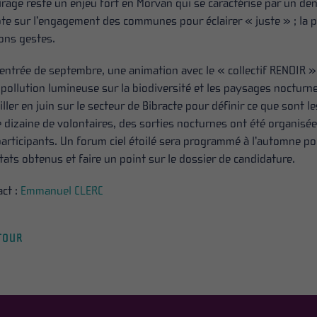
airage reste un enjeu fort en Morvan qui se caractérise par un d
te sur l’engagement des communes pour éclairer « juste » ; la
ons gestes.
rentrée de septembre, une animation avec le « collectif RENOIR »
 pollution lumineuse sur la biodiversité et les paysages nocturne
iller en juin sur le secteur de Bibracte pour définir ce que son
 dizaine de volontaires, des sorties nocturnes ont été organisée
articipants. Un forum ciel étoilé sera programmé à l’automne po
tats obtenus et faire un point sur le dossier de candidature.
act :
Emmanuel CLERC
TOUR