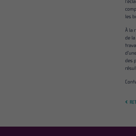
l’écl
comp
les b
À la 
de la
trava
d’une
des p
résul
Cont
RE