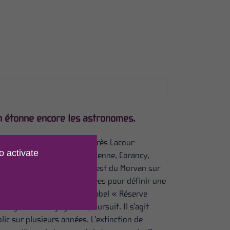
an étonne encore les astronomes.
 de très bons résultats. Après Lacour-
o activate
t, Chiddes, Luzy, Glux-en-Glenne, Corancy,
t se déplacer au sud et à l’est du Morvan sur
neuses pourront être réalisées pour définir une
re du Parc au prestigieux label « Réserve
’énergie de Bourgogne se poursuit. Il s’agit
ic sur plusieurs années. L’extinction de